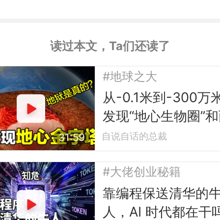
读过本文，Ta们还读了
#地球之大
从-0.1米到-300万
发现“地心生物圈”和
座“地心金字塔”
自说自话的总裁
31:59
#大佬创业秘籍
靠编程保送清华的
人，AI 时代都在干