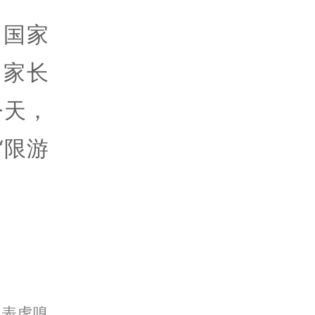
 国家
？家长
今天，
“限游
代表虎嗅