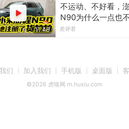
不运动、不好看，
N90为什么一点也
小米？
差评君
11:48
我们
加入我们
手机版
桌面版
©
2026
虎嗅网 m.huxiu.com