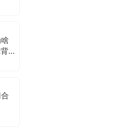
为啥
隙背后
门合