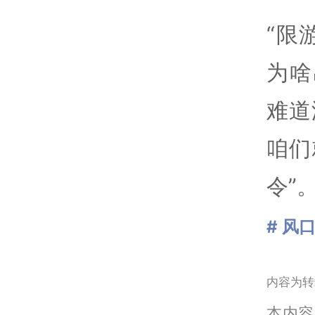
“限
为啥
难道
咱们
令”
# 风
内容为转
本内容