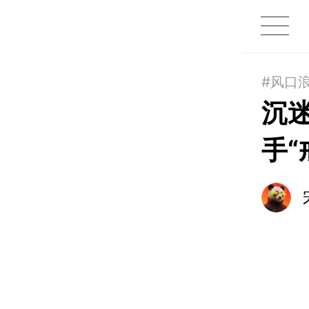
1X
APP
主页
#风口
沉
手“