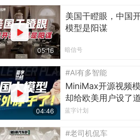
美国干瞪眼，中国
模型是阳谋
暗信号
05:16
#AI有多智能
MiniMax开源视频
却给欧美用户设了
槛
蓝字计划
04:46
#老司机侃车