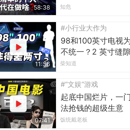
知危
58:38
#小行业大作为
98和100英寸电视
不统一？2 英寸缝
的行业故事
柴知道
11:36
#“文娱”游戏
起底中国烂片，一
法抢钱的超级生意
饭统戴老板
07:41