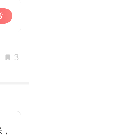
赏
3
米，