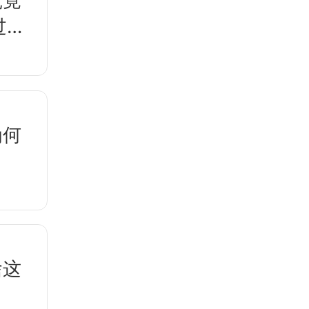
究竟
过
悬
为何
啥这