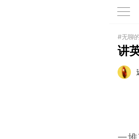
1X
APP
主页
#无聊
讲
一堆