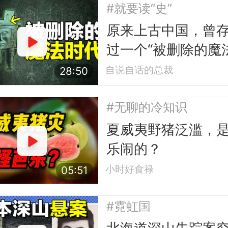
#就要读“史”
原来上古中国，曾
过一个“被删除的魔
代”？
自说自话的总裁
28:50
#无聊的冷知识
夏威夷野猪泛滥，
乐闹的？
小时好食禄
05:51
#霓虹国