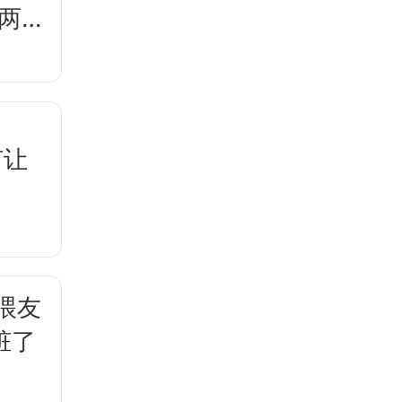
两
何让
喂友
脏了