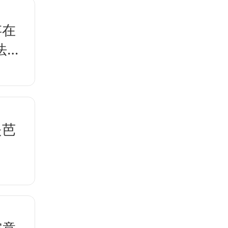
存在
法时
是芭