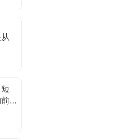
是从
？
，短
的前