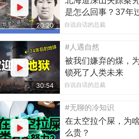
北海道深山失踪案
是怎么回事？37年
去，这已然不仅是
自说自话的总裁
20:20
案......
#人遇自然
被我们嫌弃的煤，
锁死了人类未来
自说自话的总裁
30:54
#无聊的冷知识
在太空拉个屎，为
么贵？