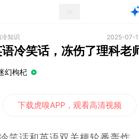
的冷知识
2025-07-1
英语冷笑话，冻伤了理科老
迷幻枸杞
下载虎嗅APP，观看高清视频
冷笑话和英语双关梗轮番轰炸