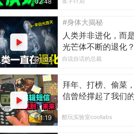
蓝字计划
02:48
#身体大揭秘
人类并非进化，而
光芒体不断的退化
自说自话的总裁
31:02
拜年、打榜、偷菜
信曾经撑起了我们
互联网时代
酷玩实验室coollabs
11:19