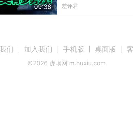
差评君
09:38
我们
加入我们
手机版
桌面版
©
2026
虎嗅网 m.huxiu.com