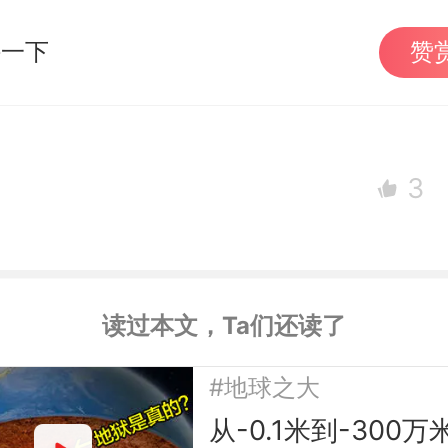
持一下
赞
3
读过本文，Ta们还读了
#地球之大
从-0.1米到-300万