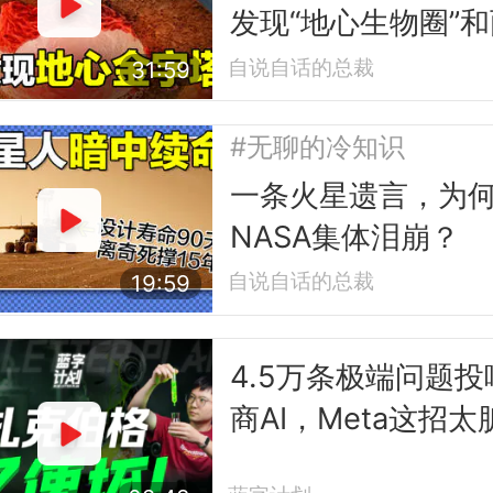
发现“地心生物圈”和
座“地心金字塔”
自说自话的总裁
31:59
#无聊的冷知识
一条火星遗言，为
NASA集体泪崩？
自说自话的总裁
19:59
4.5万条极端问题投
商AI，Meta这招太