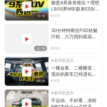
都是9系谁夯谁拉？理想
L9/问界M9/蔚来ES9/极
氪9X四车大对比
13:19
差评君
30分钟特斯拉FSD祛魅
疗程，六万四到底花的
值不值？
32:19
数码君
#老司机侃车
一楼会客、二楼睡觉，
现在的新车已经进化出
Loft了？
08:28
差评君
#老司机侃车
不运动、不好看，澎程
N90为什么一点也不像