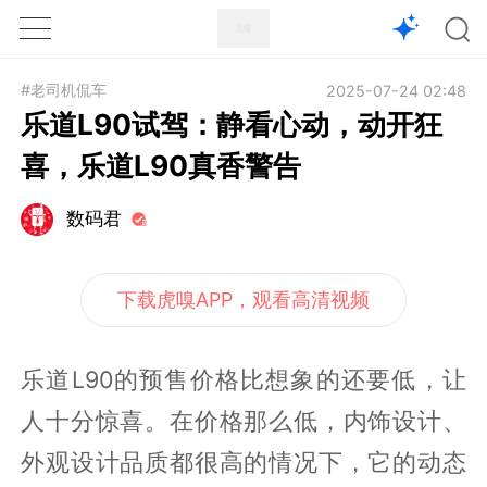
1X
APP
主页
#老司机侃车
2025-07-24 02:48
乐道L90试驾：静看心动，动开狂
喜，乐道L90真香警告
数码君
下载虎嗅APP，观看高清视频
乐道L90的预售价格比想象的还要低，让
人十分惊喜。在价格那么低，内饰设计、
外观设计品质都很高的情况下，它的动态