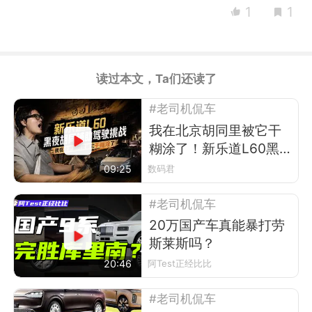
1
1
读过本文，Ta们还读了
#老司机侃车
我在北京胡同里被它干
糊涂了！新乐道L60黑
夜胡同辅助驾驶挑战
09:25
数码君
#老司机侃车
20万国产车真能暴打劳
斯莱斯吗？
20:46
阿Test正经比比
#老司机侃车