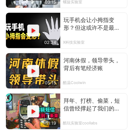
03:15
螺旋实验室
玩手机会让小拇指变
形？但这或许不是最可
怕的事
02:24
X科技实验室
河南休假，领导带头，
背后有笔经济账
05:15
酷温Coolwin
拜年、打榜、偷菜，短
信曾经撑起了我们的前
互联网时代
11:19
酷玩实验室coollabs