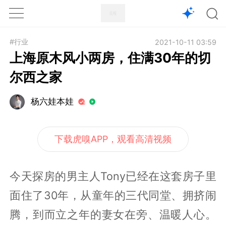
1X
APP
主页
#行业
2021-10-11 03:59
上海原木风小两房，住满30年的切
尔西之家
杨六娃本娃
下载虎嗅APP，观看高清视频
今天探房的男主人Tony已经在这套房子里
面住了30年，从童年的三代同堂、拥挤闹
腾，到而立之年的妻女在旁、温暖人心。