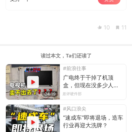
10
11
读过本文，Ta们还读了
#前浪往事
广电终于干掉了机顶
盒，但现在没多少人看
电视了
04:19
差评硬件部
#风口浪尖
“速成车”即将退场，造车
行业再迎大洗牌？