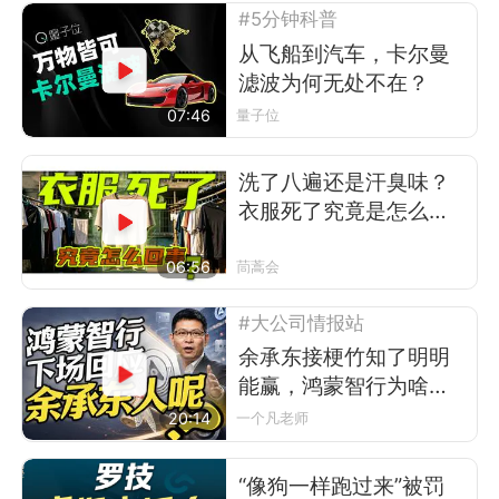
#5分钟科普
从飞船到汽车，卡尔曼
滤波为何无处不在？
07:46
量子位
洗了八遍还是汗臭味？
衣服死了究竟是怎么回
事
06:56
茼蒿会
#大公司情报站
余承东接梗竹知了明明
能赢，鸿蒙智行为啥不
让？
20:14
一个凡老师
“像狗一样跑过来”被罚