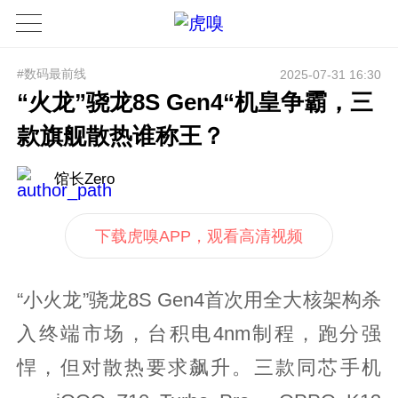
#数码最前线
2025-07-31 16:30
“火龙”骁龙8S Gen4“机皇争霸，三
款旗舰散热谁称王？
馆长Zero
下载虎嗅APP，观看高清视频
“小火龙”骁龙8S Gen4首次用全大核架构杀
入终端市场，台积电4nm制程，跑分强
悍，但对散热要求飙升。三款同芯手机