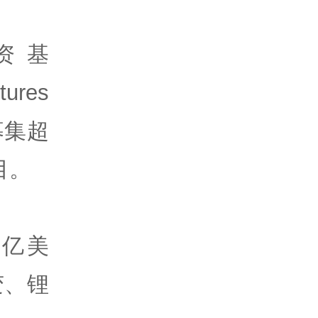
资基
ures
募集超
目。
5亿美
变、锂