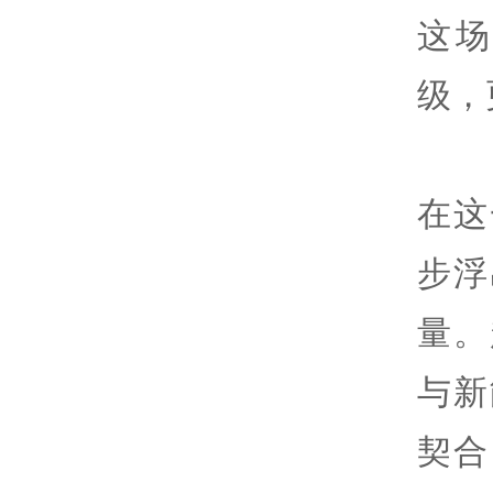
这
级，
在这
步浮
量。
与新
契合