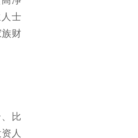
超高净
业人士
家族财
云、比
投资人