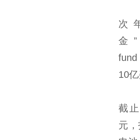
次
金”（
fu
10
截止
元，