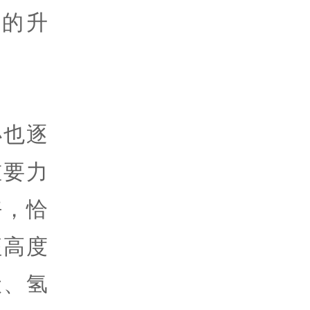
的升
办也逐
重要力
好，恰
征高度
伏、氢