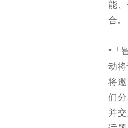
能、
合。
*「
动将
将邀
们分
并交