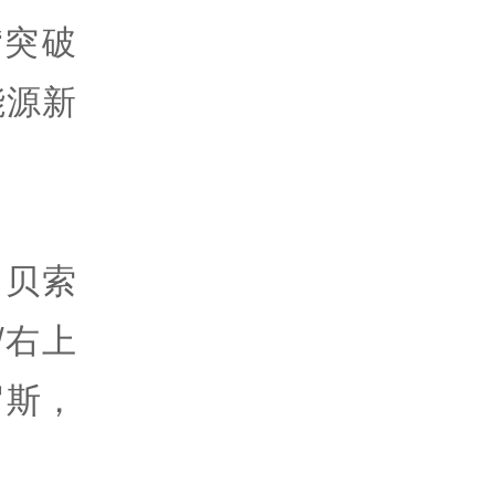
了“突破
能源新
：贝索
/右上
罗斯，