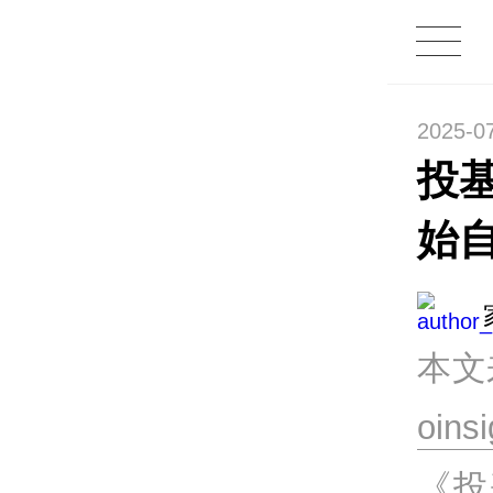
2025-0
投
始
本文
oins
《投