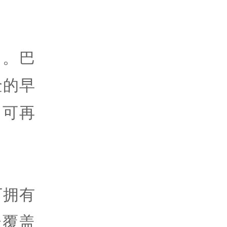
角。巴
金的早
、可再
下拥有
合覆盖