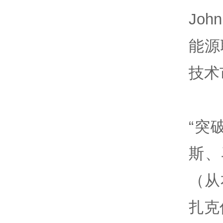
Joh
能源
技术
“突
斯、
（从
扎克