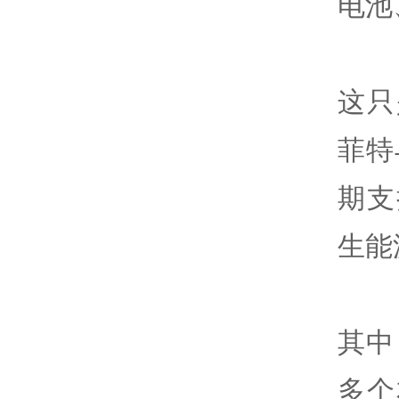
电池
这只
菲特
期支
生能
其中
多个