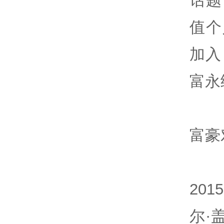
话题
值个
加入
富永
富豪
20
尔·