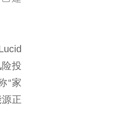
cid
风险投
称“家
能源正