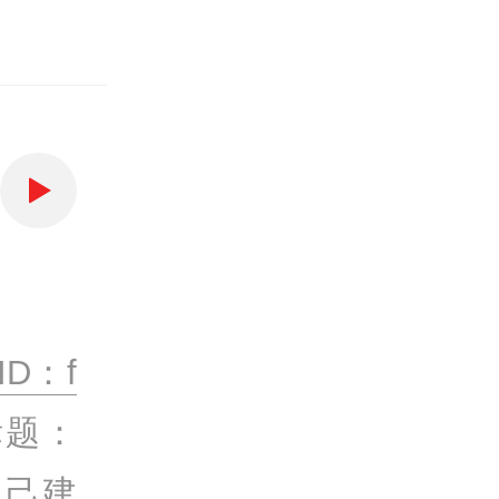
D：f
标题：
自己建