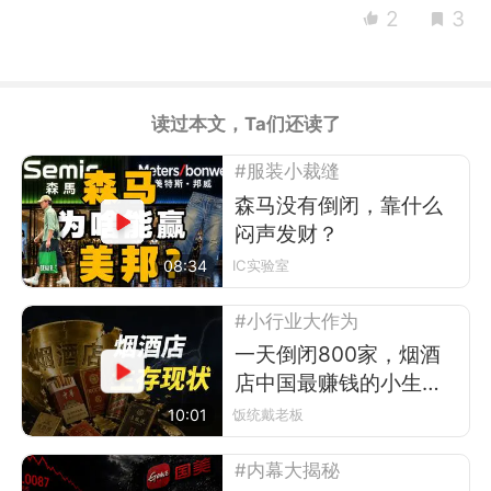
2
3
读过本文，Ta们还读了
#服装小裁缝
森马没有倒闭，靠什么
闷声发财？
08:34
IC实验室
#小行业大作为
一天倒闭800家，烟酒
店中国最赚钱的小生
意，怎么迅速崩塌？
10:01
饭统戴老板
#内幕大揭秘