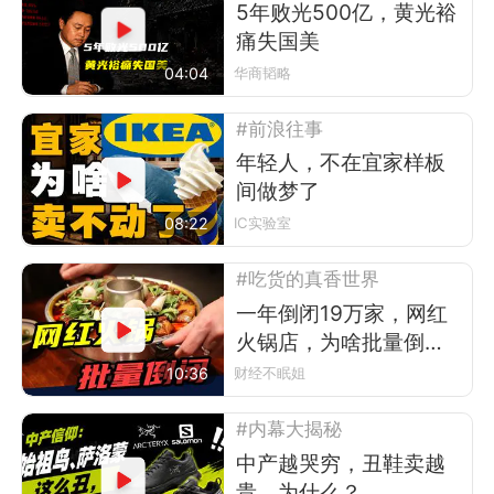
5年败光500亿，黄光裕
痛失国美
04:04
华商韬略
#前浪往事
年轻人，不在宜家样板
间做梦了
08:22
IC实验室
#吃货的真香世界
一年倒闭19万家，网红
火锅店，为啥批量倒
闭？
10:36
财经不眠姐
#内幕大揭秘
中产越哭穷，丑鞋卖越
贵，为什么？