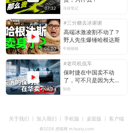
07:32
冷叔笔记
#三分糖去冰谢谢
高端冰激凌割不动了？
野人先生爆锤哈根达斯
06:00
牛顿顿顿
#老司机侃车
保时捷在中国卖不动
了，可不只是因为大环
境不好
04:34
知危
关于我们
加入我们
手机版
桌面版
客户端
©
2026
虎嗅网 m.huxiu.com