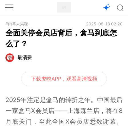
1X
APP
主页
#内幕大揭秘
2025-08-13 02:20
全面关停会员店背后，盒马到底怎
么了？
最消费
下载虎嗅APP，观看高清视频
2025年注定是盒马的转折之年。中国最后
一家盒马X会员店——上海森兰店，将在8
月底关门，至此全国X会员店悉数谢幕。