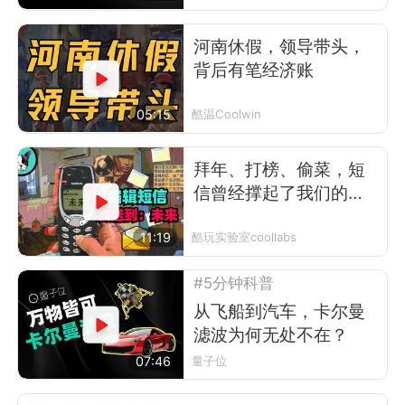
河南休假，领导带头，
背后有笔经济账
05:15
酷温Coolwin
拜年、打榜、偷菜，短
信曾经撑起了我们的前
互联网时代
11:19
酷玩实验室coollabs
#5分钟科普
从飞船到汽车，卡尔曼
滤波为何无处不在？
07:46
量子位