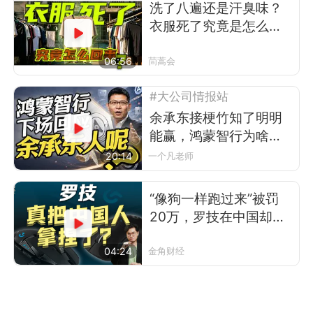
洗了八遍还是汗臭味？
衣服死了究竟是怎么回
事
06:56
茼蒿会
#大公司情报站
余承东接梗竹知了明明
能赢，鸿蒙智行为啥不
让？
20:14
一个凡老师
“像狗一样跑过来”被罚
20万，罗技在中国却卖
得更好了
04:24
金角财经