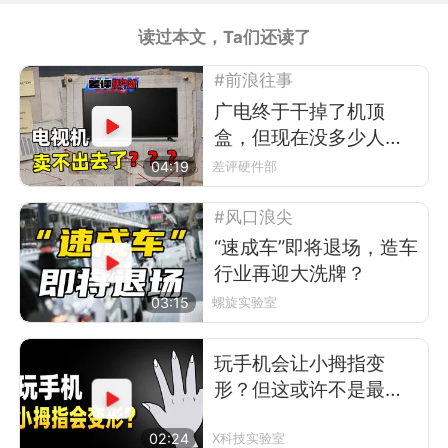
读过本文，Ta们还读了
#前浪往事
广电终于干掉了机顶
盒，但现在没多少人看
电视了
04:19
差评硬件部
#风口浪尖
“速成车”即将退场，造车
行业再迎大洗牌？
03:15
螺旋实验室
玩手机会让小拇指变
形？但这或许不是最可
怕的事
02:24
X科技实验室