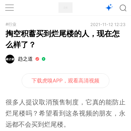
1X
APP
主页
#行业
2021-11-12 12:23
掏空积蓄买到烂尾楼的人，现在怎
么样了？
趋之道
下载虎嗅APP，观看高清视频
很多人提议取消预售制度，它真的能防止
烂尾楼吗？希望看到这条视频的朋友，永
远都不会买到烂尾楼。