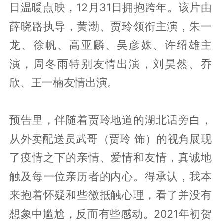
日温暖点映，12月31日拥抱跨年。该片由
薛晓路执导，黄渤、贾玲领衔主演，朱一
龙、徐帆、高亚麟、吴彦姝、许绍雄主
演，周冬雨特别友情出演，刘昊然、乔
欣、王一楠友情出演。
预告里，伴随着贾玲地道的湖北话旁白，
从外卖配送员武哥（贾玲 饰）的视角展现
了疫情之下的亲情、爱情和友情，真诚地
触及每一位亲历者的内心。得承认，我本
来抱着怀疑和些微抵触心理，看了并没有
想象中尴尬，反而有些感动。2021年初贺