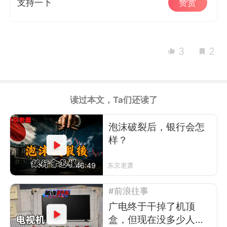
支持一下
赞赏
3
2
读过本文，Ta们还读了
泡沫破裂后，银行会怎
样？
46:49
东京老萧
#前浪往事
广电终于干掉了机顶
盒，但现在没多少人看