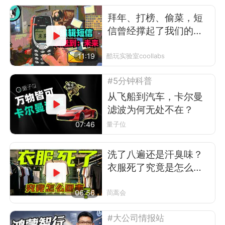
拜年、打榜、偷菜，短
信曾经撑起了我们的前
互联网时代
11:19
酷玩实验室coollabs
#5分钟科普
从飞船到汽车，卡尔曼
滤波为何无处不在？
07:46
量子位
洗了八遍还是汗臭味？
衣服死了究竟是怎么回
事
06:56
茼蒿会
#大公司情报站