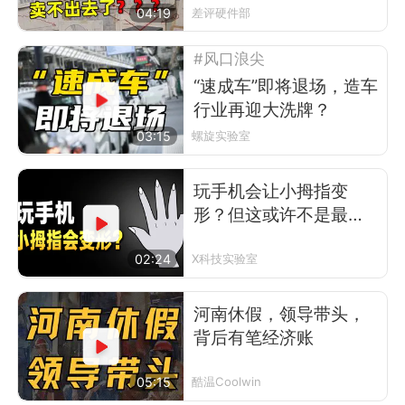
电视了
04:19
差评硬件部
#风口浪尖
“速成车”即将退场，造车
行业再迎大洗牌？
03:15
螺旋实验室
玩手机会让小拇指变
形？但这或许不是最可
怕的事
02:24
X科技实验室
河南休假，领导带头，
背后有笔经济账
05:15
酷温Coolwin