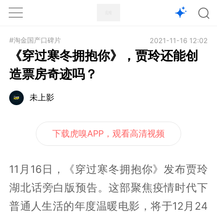
1X
APP
主页
#淘金国产口碑片
2021-11-16 12:02
《穿过寒冬拥抱你》，贾玲还能创
造票房奇迹吗？
未上影
下载虎嗅APP，观看高清视频
11月16日，《穿过寒冬拥抱你》发布贾玲
湖北话旁白版预告。这部聚焦疫情时代下
普通人生活的年度温暖电影，将于12月24