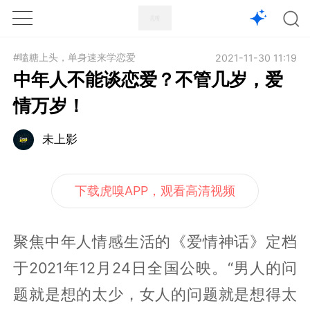
1X
APP
主页
#嗑糖上头，单身速来学恋爱
2021-11-30 11:19
中年人不能谈恋爱？不管几岁，爱
情万岁！
未上影
下载虎嗅APP，观看高清视频
聚焦中年人情感生活的《爱情神话》定档
于2021年12月24日全国公映。“男人的问
题就是想的太少，女人的问题就是想得太