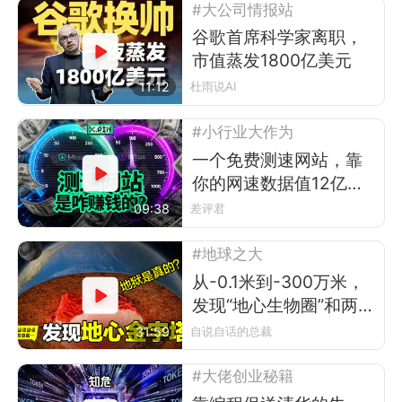
#大公司情报站
谷歌首席科学家离职，
市值蒸发1800亿美元
11:12
杜雨说AI
#小行业大作为
一个免费测速网站，靠
你的网速数据值12亿美
元？
09:38
差评君
#地球之大
从-0.1米到-300万米，
发现“地心生物圈”和两
座“地心金字塔”
31:59
自说自话的总裁
#大佬创业秘籍