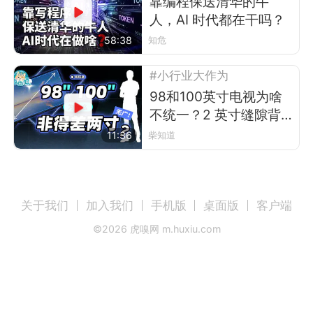
靠编程保送清华的牛
人，AI 时代都在干吗？
58:38
知危
#小行业大作为
98和100英寸电视为啥
不统一？2 英寸缝隙背
后的行业故事
11:36
柴知道
关于我们
加入我们
手机版
桌面版
客户端
©
2026
虎嗅网 m.huxiu.com