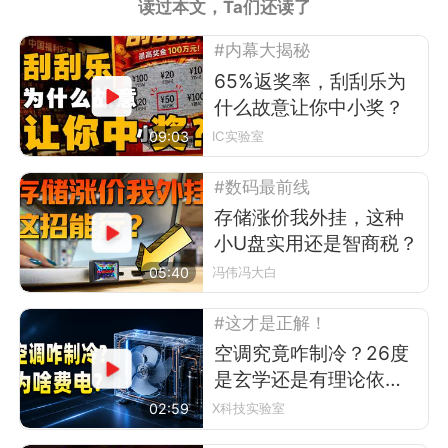
读过本文，Ta们还读了
#内幕大揭秘
65%返奖率，刮刮乐为
什么故意让你中小奖？
09:03
IC实验室
#数码最前线
存储涨价我外挂，这种
小U盘实用还是智商税？
05:40
冯伟冯大白
#这才是正解！
空调究竟咋制冷？26度
是玄学还是有理论依
据？
02:59
X科技实验室