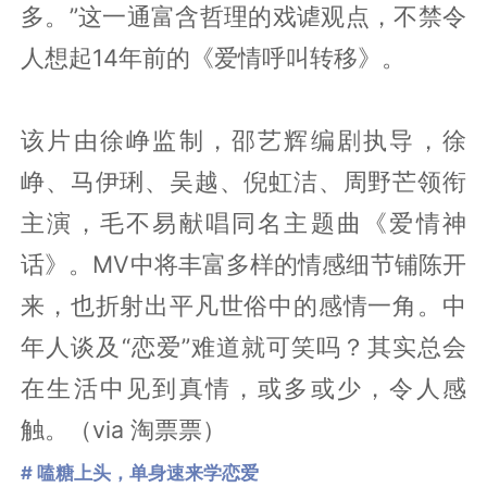
多。”这一通富含哲理的戏谑观点，不禁令
人想起14年前的《爱情呼叫转移》。
该片由徐峥监制，邵艺辉编剧执导，徐
峥、马伊琍、吴越、倪虹洁、周野芒领衔
主演，毛不易献唱同名主题曲《爱情神
话》。MV中将丰富多样的情感细节铺陈开
来，也折射出平凡世俗中的感情一角。中
年人谈及“恋爱”难道就可笑吗？其实总会
在生活中见到真情，或多或少，令人感
触。（via 淘票票）
# 嗑糖上头，单身速来学恋爱