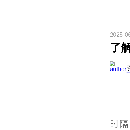
2025-0
了解
时隔 