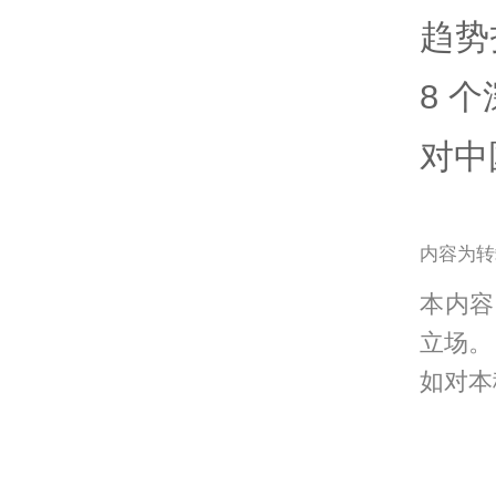
趋势
8 
对中
内容为转
本内容
立场。
如对本稿