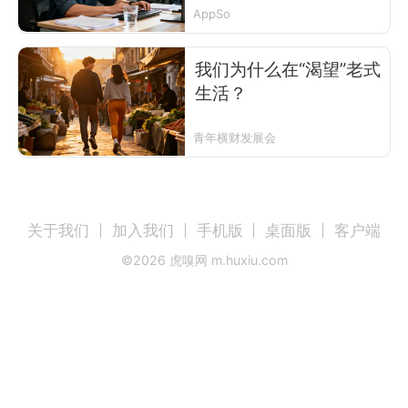
AppSo
我们为什么在“渴望”老式
生活？
青年横财发展会
关于我们
加入我们
手机版
桌面版
客户端
©
2026
虎嗅网 m.huxiu.com