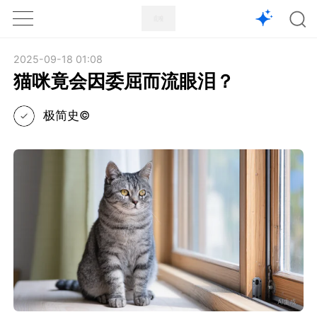
1X
APP
主页
2025-09-18 01:08
猫咪竟会因委屈而流眼泪？
极简史©