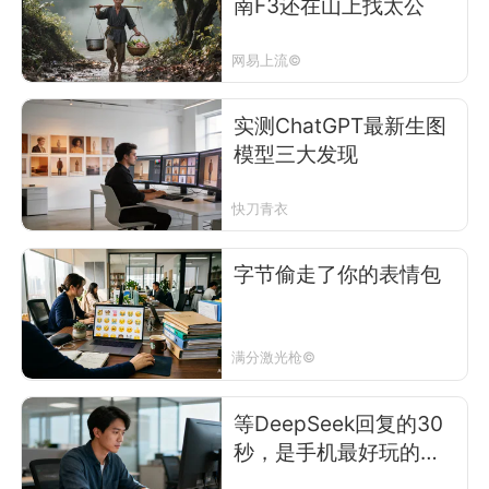
南F3还在山上找太公
网易上流©
实测ChatGPT最新生图
模型三大发现
快刀青衣
字节偷走了你的表情包
满分激光枪©
等DeepSeek回复的30
秒，是手机最好玩的半
小时