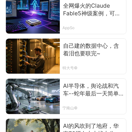
全网爆火的Claude
Fable5神级案例，可能
是纯手搓
AppSo
自己建的数据中心，含
着泪也要联完~
特大号©
AI半导体，舆论战和汽
车--蛇年最后一天简单
说一些个人的想法
宁南山©
AI的风吹到了地府，华