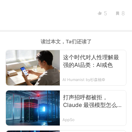
5
8
读过本文，Ta们还读了
这个时代对人性理解最
强的AI品类：AI戒色
AI Humanist by杉森楠©
打声招呼都被拒，
Claude 最强模型怎么成
了“超绝敏感肌”
AppSo