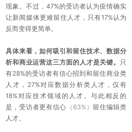
现象。不过，47%的受访者认为疫情确实
让新闻媒体更难留住人才，只有17%认为
反而变得更简单。
具体来看，如何吸引和留住技术、数据分
析和商业运营这三方面的人才是关键。
只
有28%的受访者有信心招到和留住商业类
人才，27%对应数据分析类人才，仅有
18%对应技术领域的人才。与此相反的
是，受访者更有信心
（63%）
留住编辑类
人才。