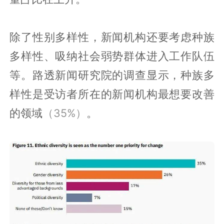
除了性别多样性，新闻机构还要考虑种族
多样性、吸纳社会弱势群体进入工作队伍
等。路透新闻研究院的调查显示，种族多
样性是受访者所在的新闻机构最想要改善
的领域
（35%）
。