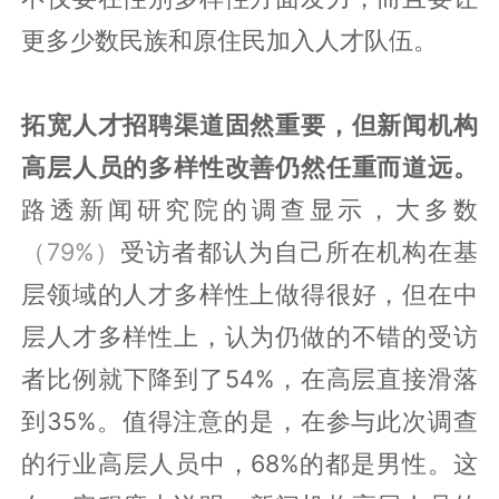
更多少数民族和原住民加入人才队伍。
拓宽人才招聘渠道固然重要，但新闻机构
高层人员的多样性改善仍然任重而道远。
路透新闻研究院的调查显示，大多数
（79%）
受访者都认为自己所在机构在基
层领域的人才多样性上做得很好，但在中
层人才多样性上，认为仍做的不错的受访
者比例就下降到了54%，在高层直接滑落
到35%。值得注意的是，在参与此次调查
的行业高层人员中，68%的都是男性。这