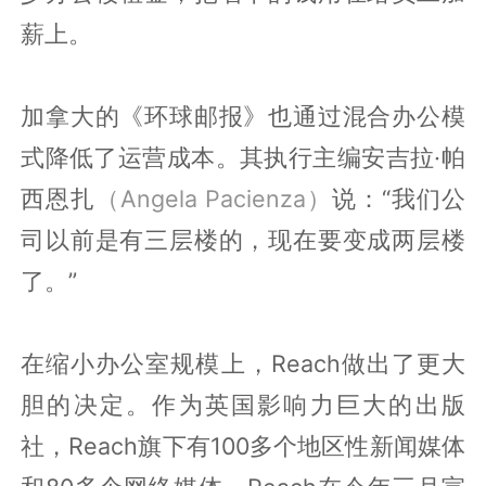
薪上。
加拿大的《环球邮报》也通过混合办公模
式降低了运营成本。其执行主编安吉拉·帕
西恩扎
（Angela Pacienza）
说：“我们公
司以前是有三层楼的，现在要变成两层楼
了。”
在缩小办公室规模上，Reach做出了更大
胆的决定。作为英国影响力巨大的出版
社，Reach旗下有100多个地区性新闻媒体