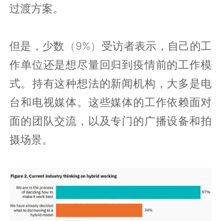
过渡方案。
但是，少数
（9%）
受访者表示，自己的工
作单位还是想尽量回归到疫情前的工作模
式。持有这种想法的新闻机构，大多是电
台和电视媒体。这些媒体的工作依赖面对
面的团队交流，以及专门的广播设备和拍
摄场景。