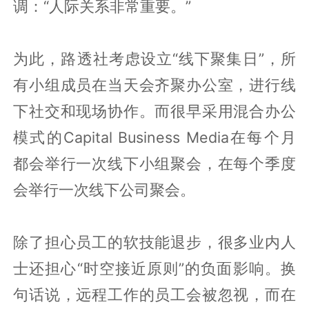
调：“人际关系非常重要。”
为此，路透社考虑设立“线下聚集日”，所
有小组成员在当天会齐聚办公室，进行线
下社交和现场协作。而很早采用混合办公
模式的Capital Business Media在每个月
都会举行一次线下小组聚会，在每个季度
会举行一次线下公司聚会。
除了担心员工的软技能退步，很多业内人
士还担心“时空接近原则”的负面影响。换
句话说，远程工作的员工会被忽视，而在