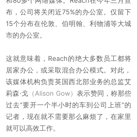
和80多个网络媒体。Reach在今年三月宣
布，公司将关闭近75%的办公室。仅留下
15个分布在伦敦、伯明翰、利物浦等大城
市的办公室。
这就意味着，Reach的绝大多数员工都将
居家办公，或采取混合办公模式。对此，
该媒体机构负责英国西北部业务的总监艾
莉森·戈
（Alison Gow）
表示赞同，称那些
过去“要开一个半小时的车到公司上班”的
记者，现在就不需要那么麻烦了，在家里
就可以高效工作。