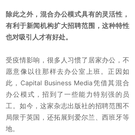
除此之外，混合办公模式具有的灵活性，
有利于新闻机构扩大招聘范围，这种特性
也对吸引人才有好处。
受疫情影响，很多人习惯了居家办公，不
愿意像以往那样去办公室上班。正因如
此，Capital Business Media凭借其混合
办公模式，招到了一些能力特别强的员
工。如今，这家杂志出版社的招聘范围不
局限于英国，还拓展到爱尔兰、西班牙等
地。