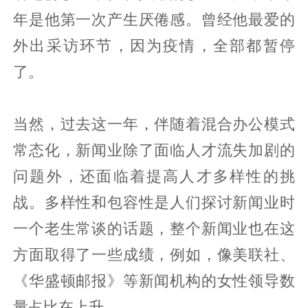
年是他第一次产生厌倦感。曾经他最爱的
外出采访环节，因为疫情，全部都暂停
了。
当然，过去这一年，伴随着混合办公模式
常态化，新闻业除了面临人才流失加剧的
问题外，还面临着提高人才多样性的挑
战。多样性和包容性是人们探讨新闻业时
一个老生常谈的话题，整个新闻业也在这
方面取得了一些成绩，例如，像美联社、
《华盛顿邮报》等新闻机构的女性领导数
量占比在上升。