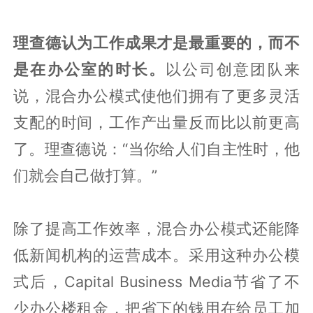
理查德认为工作成果才是最重要的，而不
是在办公室的时长。
以公司创意团队来
说，混合办公模式使他们拥有了更多灵活
支配的时间，工作产出量反而比以前更高
了。理查德说：“当你给人们自主性时，他
们就会自己做打算。”
除了提高工作效率，混合办公模式还能降
低新闻机构的运营成本。采用这种办公模
式后，Capital Business Media节省了不
少办公楼租金，把省下的钱用在给员工加