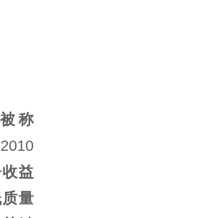
被称
010
告收益
低质量