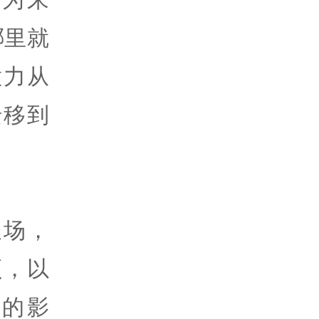
哪里就
意力从
迁移到
农场，
频，以
的影