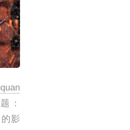
uan
题：
们的影