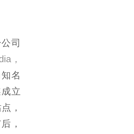
少公司
dia，
为知名
媒成立
站点，
市后，