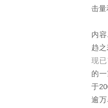
击量
内容
趋之
现已改
的一
于2
逾万