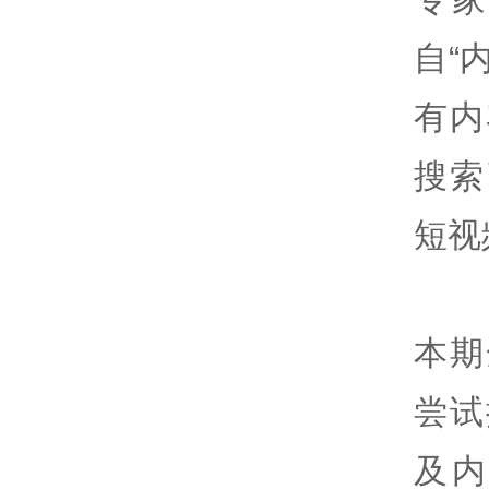
自“
有内
搜索
短视
本期
尝试
及