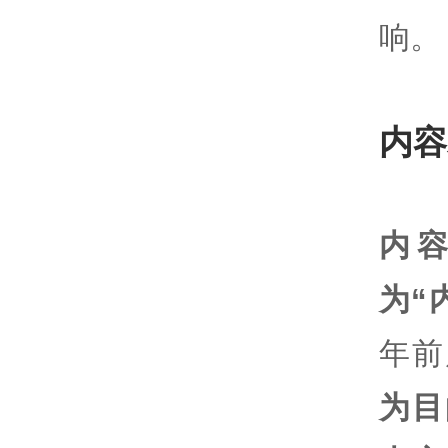
响。
内容
内
为“
年前
为目