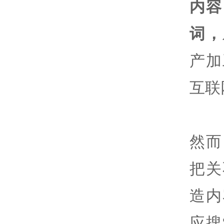
内容
词，
产加
互联
然而
把关
造内
应搜