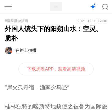
1X
APP
主页
#蓝星漫游指南
2021-12-11 12:00
外国人镜头下的阳朔山水：空灵、
质朴
在路上拍摄
下载虎嗅APP，观看高清视频
“岸火孤舟宿，渔家夕鸟还”
桂林独特的喀斯特地貌使之被誉为国际旅