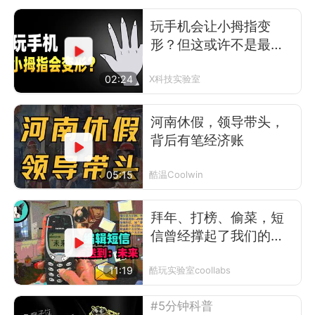
玩手机会让小拇指变
形？但这或许不是最可
怕的事
02:24
X科技实验室
河南休假，领导带头，
背后有笔经济账
05:15
酷温Coolwin
拜年、打榜、偷菜，短
信曾经撑起了我们的前
互联网时代
11:19
酷玩实验室coollabs
#5分钟科普