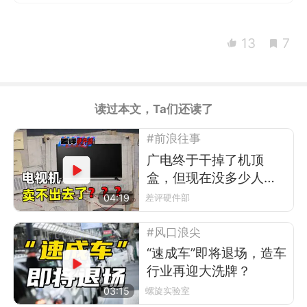
13
7
读过本文，Ta们还读了
#前浪往事
广电终于干掉了机顶
盒，但现在没多少人看
电视了
04:19
差评硬件部
#风口浪尖
“速成车”即将退场，造车
行业再迎大洗牌？
03:15
螺旋实验室