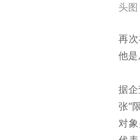
头图
再次
他是
据企
张“
对象
代表