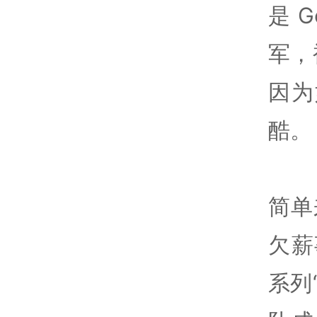
是 
军，
因为
酷。
简单
欠薪
系列