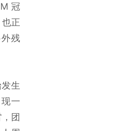
M 冠
；也正
格外残
始发生
出现一
雷，团