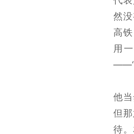
然没
高铁
用
——
他当
但那
待。