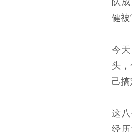
队成
健被
今天
头，
己搞
这八
经历