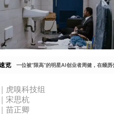
速览
一位被“限高”的明星AI创业者周健，在
展开
｜虎嗅科技组
｜宋思杭
｜苗正卿