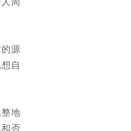
始人周
雷的源
总想自
完整地
扎和否