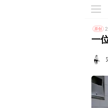
1X
APP
主页
2
原创
一