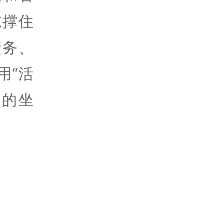
志撑住
债务、
用“活
己的坐