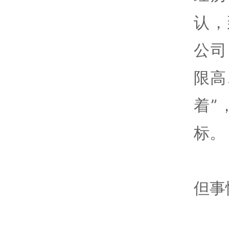
认，
公司
限高
着”
标。
但事