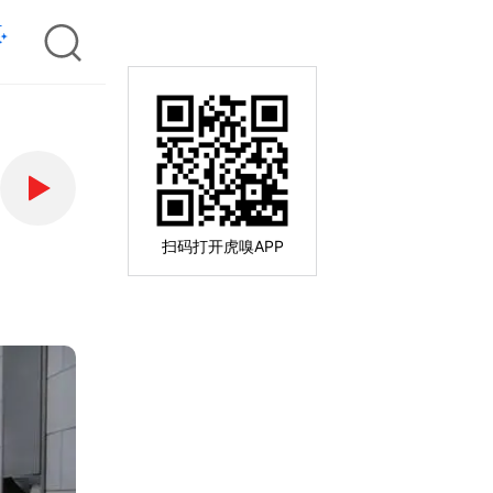
扫码打开虎嗅APP