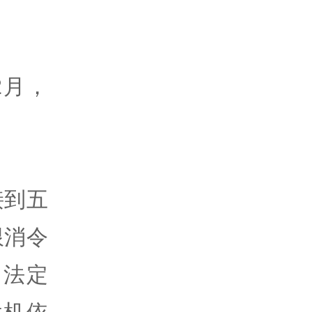
2月，
接到五
限消令
，法定
危机依