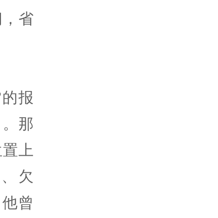
间，省
雷的报
》。那
位置上
、欠
。他曾