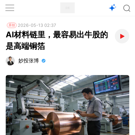
1X
APP
主页
2026-05-13 02:37
原创
AI材料链里，最容易出牛股的
是高端铜箔
妙投张博