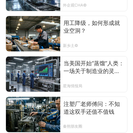
外企观CHA©
用工降级，如何形成就
业空洞？
新乡土©
当美国开始“蒸馏”人类：
一场关于制造业的灵魂
之战
星海情报局
注塑厂老师傅问：不知
道这双手还值不值钱
秦朔朋友圈