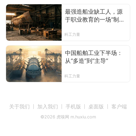
最强造船业缺工人，源
于职业教育的一场“制度
性错位”
科工力量
中国船舶工业下半场：
从“多造”到“主导”
科工力量
关于我们
加入我们
手机版
桌面版
客户端
©
2026
虎嗅网 m.huxiu.com