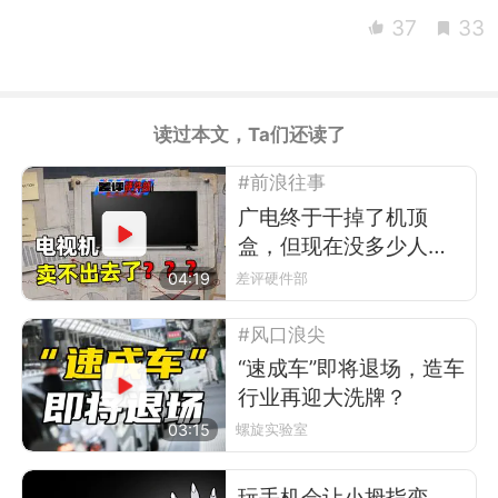
37
33
读过本文，Ta们还读了
#前浪往事
广电终于干掉了机顶
盒，但现在没多少人看
电视了
04:19
差评硬件部
#风口浪尖
“速成车”即将退场，造车
行业再迎大洗牌？
03:15
螺旋实验室
玩手机会让小拇指变