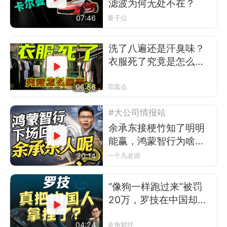
滤波为何无处不在？
07:46
量子位
洗了八遍还是汗臭味？
衣服死了究竟是怎么回
事
06:56
茼蒿会
#大公司情报站
余承东接梗竹知了明明
能赢，鸿蒙智行为啥不
让？
20:14
一个凡老师
“像狗一样跑过来”被罚
20万，罗技在中国却卖
得更好了
04:24
金角财经