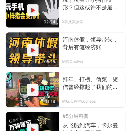
形？但这或许不是最可
怕的事
02:24
X科技实验室
河南休假，领导带头，
背后有笔经济账
05:15
酷温Coolwin
拜年、打榜、偷菜，短
信曾经撑起了我们的前
互联网时代
11:19
酷玩实验室coollabs
#5分钟科普
从飞船到汽车，卡尔曼