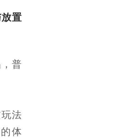
与放置
品，普
过玩法
的体