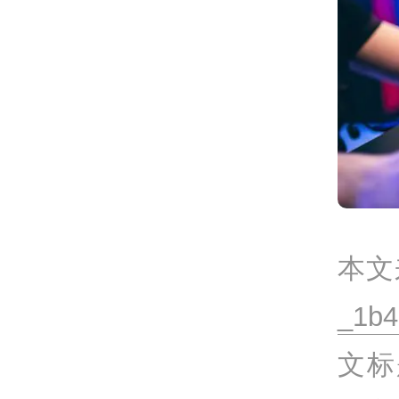
本文
_1b
文标