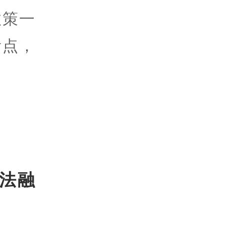
政策一
看点，
。
法融