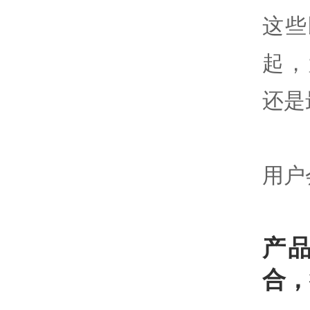
这些
起，
还是
用户
产
合，