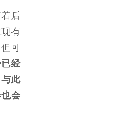
随着后
在现有
。但可
势已经
，与此
奏也会