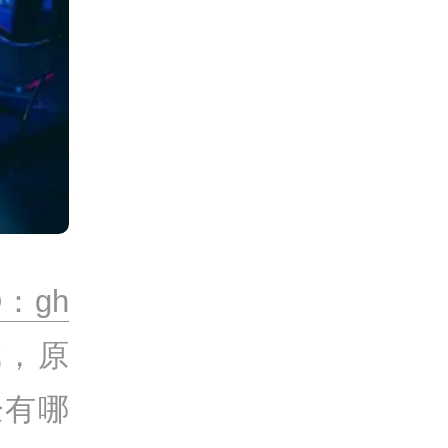
：gh
戏，原
经有哪