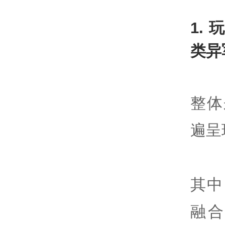
1.
类异
整体
遍呈
其中
融