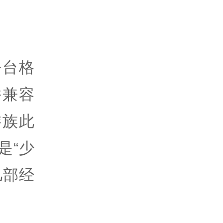
平台格
并兼容
游族此
是“少
几部经
。