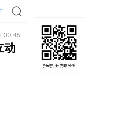
2 00:45
立动
扫码打开虎嗅APP