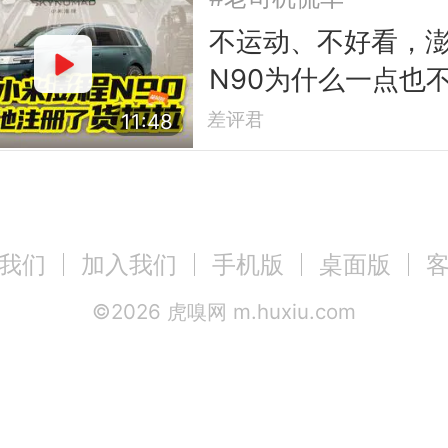
不运动、不好看，
N90为什么一点也
小米？
差评君
11:48
我们
加入我们
手机版
桌面版
©
2026
虎嗅网 m.huxiu.com