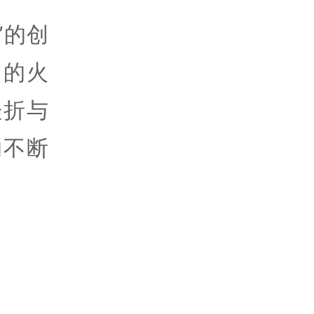
”的创
角的火
挫折与
的不断