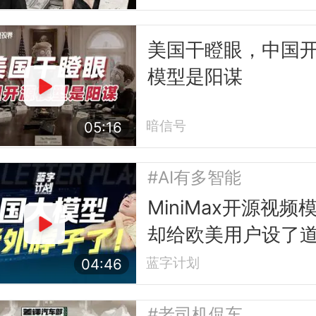
美国干瞪眼，中国
模型是阳谋
暗信号
05:16
#AI有多智能
MiniMax开源视频
却给欧美用户设了
槛
蓝字计划
04:46
#老司机侃车