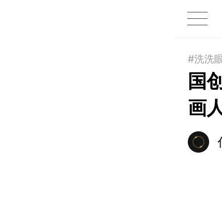
1X
APP
主页
#洗洗
国
画