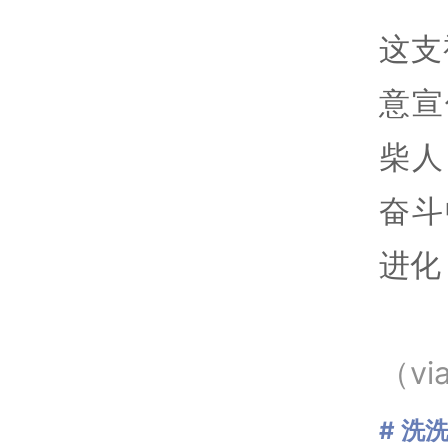
这支
意宣
柴人
奋斗
进化
（vi
# 洗