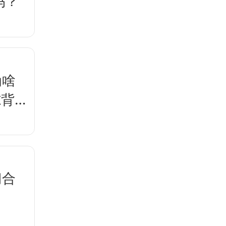
吗？
为啥
隙背后
门合