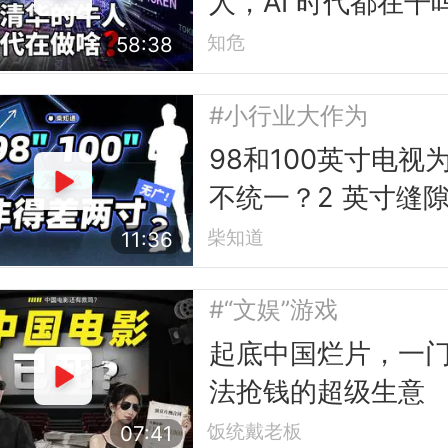
人，AI 时代都在干
知危
58:38
#小行业大作为
98和100英寸电视
不统一？2 英寸缝
的行业故事
柴知道
11:36
#“文娱”游戏
起底中国烂片，一
法抢钱的超级生意
饭统戴老板
07:41