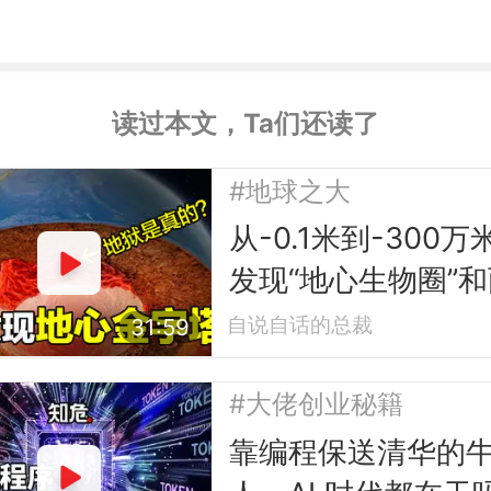
读过本文，Ta们还读了
#地球之大
从-0.1米到-300万
发现“地心生物圈”和
座“地心金字塔”
自说自话的总裁
31:59
#大佬创业秘籍
靠编程保送清华的