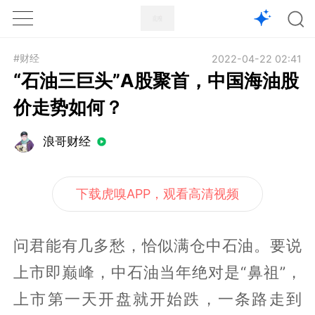
1X
APP
主页
#财经
2022-04-22 02:41
“石油三巨头”A股聚首，中国海油股
价走势如何？
浪哥财经
下载虎嗅APP，观看高清视频
问君能有几多愁，恰似满仓中石油。要说
上市即巅峰，中石油当年绝对是“鼻祖”，
上市第一天开盘就开始跌，一条路走到