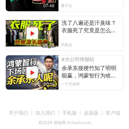
07:46
量子位
洗了八遍还是汗臭味？
衣服死了究竟是怎么回
事
06:56
茼蒿会
#大公司情报站
余承东接梗竹知了明明
能赢，鸿蒙智行为啥不
让？
20:14
一个凡老师
关于我们
加入我们
手机版
桌面版
客户端
©
2026
虎嗅网 m.huxiu.com