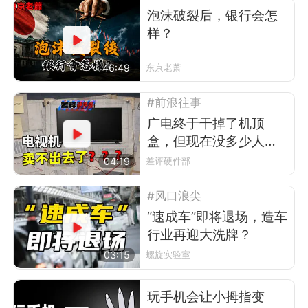
泡沫破裂后，银行会怎
样？
46:49
东京老萧
#前浪往事
广电终于干掉了机顶
盒，但现在没多少人看
电视了
04:19
差评硬件部
#风口浪尖
“速成车”即将退场，造车
行业再迎大洗牌？
03:15
螺旋实验室
玩手机会让小拇指变