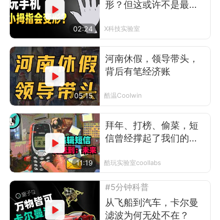
形？但这或许不是最可
怕的事
02:24
X科技实验室
河南休假，领导带头，
背后有笔经济账
05:15
酷温Coolwin
拜年、打榜、偷菜，短
信曾经撑起了我们的前
互联网时代
11:19
酷玩实验室coollabs
#5分钟科普
从飞船到汽车，卡尔曼
滤波为何无处不在？