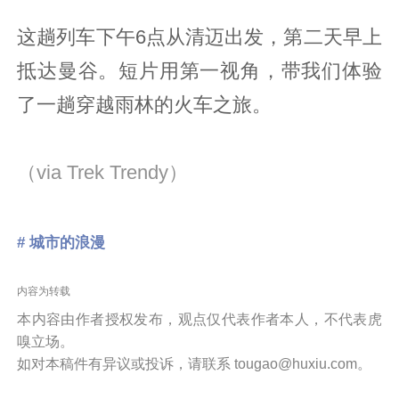
这趟列车下午6点从清迈出发，第二天早上
抵达曼谷。短片用第一视角，带我们体验
了一趟穿越雨林的火车之旅。
（via Trek Trendy）
# 城市的浪漫
内容为转载
本内容由作者授权发布，观点仅代表作者本人，不代表虎
嗅立场。
如对本稿件有异议或投诉，请联系 tougao@huxiu.com。