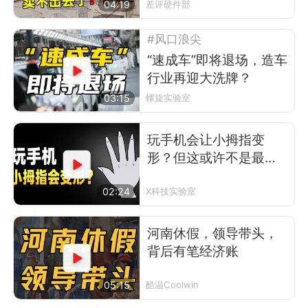
电视了
04:19
差评硬件部
#风口浪尖
“速成车”即将退场，造车
行业再迎大洗牌？
03:15
螺旋实验室
玩手机会让小拇指变
形？但这或许不是最可
怕的事
02:24
X科技实验室
河南休假，领导带头，
背后有笔经济账
05:15
酷温Coolwin