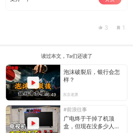
3
1
读过本文，Ta们还读了
泡沫破裂后，银行会怎
样？
46:49
东京老萧
#前浪往事
广电终于干掉了机顶
盒，但现在没多少人看