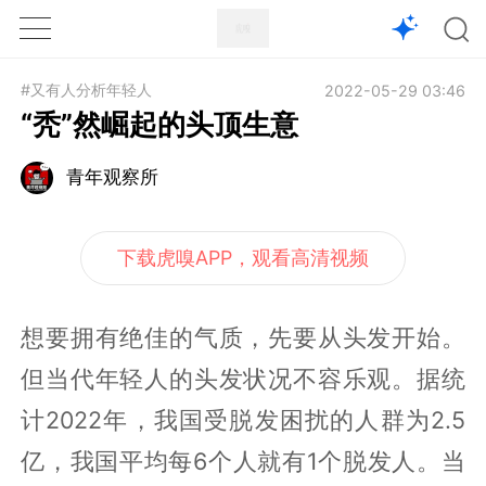
1X
APP
主页
#又有人分析年轻人
2022-05-29 03:46
“秃”然崛起的头顶生意
青年观察所
下载虎嗅APP，观看高清视频
想要拥有绝佳的气质，先要从头发开始。
但当代年轻人的头发状况不容乐观。据统
计2022年，我国受脱发困扰的人群为2.5
亿，我国平均每6个人就有1个脱发人。当