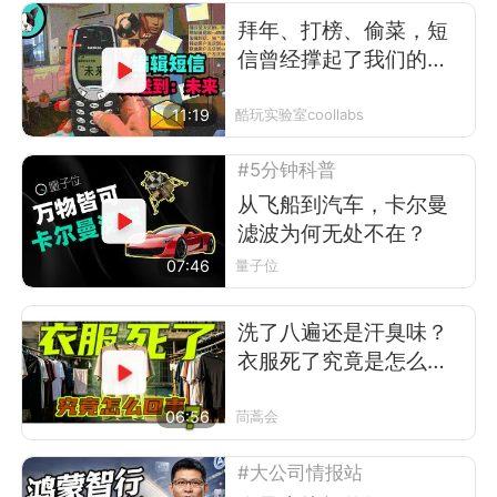
拜年、打榜、偷菜，短
信曾经撑起了我们的前
互联网时代
11:19
酷玩实验室coollabs
#5分钟科普
从飞船到汽车，卡尔曼
滤波为何无处不在？
07:46
量子位
洗了八遍还是汗臭味？
衣服死了究竟是怎么回
事
06:56
茼蒿会
#大公司情报站