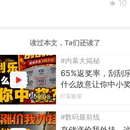
10
读过本文，Ta们还读了
#内幕大揭秘
65%返奖率，刮刮
什么故意让你中小
IC实验室
09:03
#数码最前线
存储涨价我外挂，