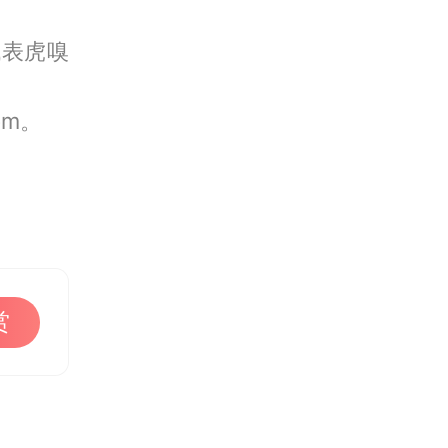
代表虎嗅
om。
赏