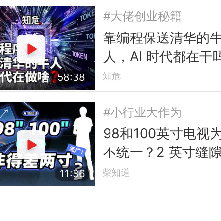
#大佬创业秘籍
靠编程保送清华的
人，AI 时代都在干
知危
58:38
#小行业大作为
98和100英寸电视
不统一？2 英寸缝
的行业故事
柴知道
11:36