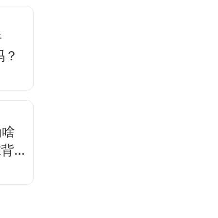
牛
吗？
为啥
隙背后