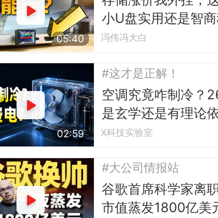
小U盘实用还是智商
冯伟冯大白
05:40
#这才是正解！
空调究竟咋制冷？2
是玄学还是有理论
据？
X科技实验室
02:59
#大公司情报站
谷歌首席科学家离
市值蒸发1800亿美