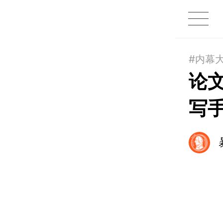
1X
APP
主页
#内幕
论
写