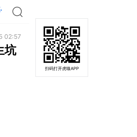
5 02:57
生坑
扫码打开虎嗅APP