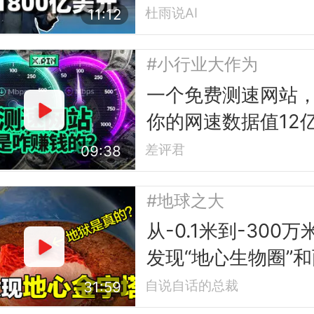
杜雨说AI
11:12
#小行业大作为
一个免费测速网站
你的网速数据值12
元？
差评君
09:38
#地球之大
从-0.1米到-300万
发现“地心生物圈”和
座“地心金字塔”
自说自话的总裁
31:59