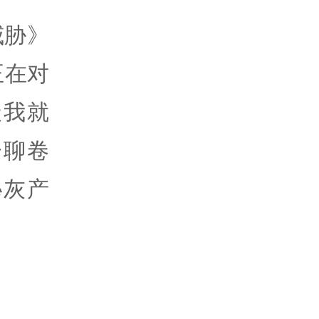
威胁》
正在对
天我就
一聊卷
秘灰产