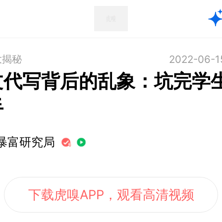
大揭秘
2022-06-1
文代写背后的乱象：坑完学
手
暴富研究局
下载虎嗅APP，观看高清视频