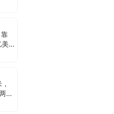
，靠
亿美
米，
两