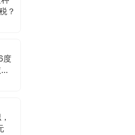
税？
6度
依
职，
元