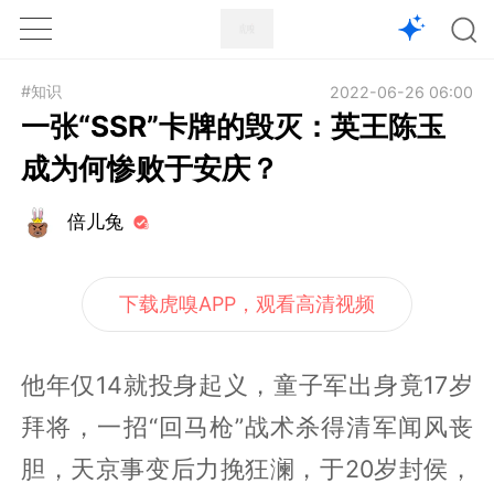
1X
APP
主页
#知识
2022-06-26 06:00
一张“SSR”卡牌的毁灭：英王陈玉
成为何惨败于安庆？
倍儿兔
下载虎嗅APP，观看高清视频
他年仅14就投身起义，童子军出身竟17岁
拜将，一招“回马枪”战术杀得清军闻风丧
胆，天京事变后力挽狂澜，于20岁封侯，