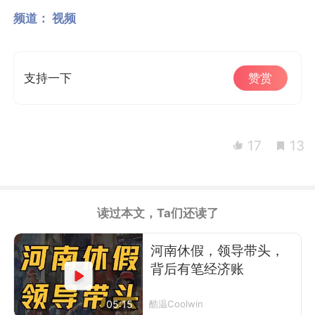
频道：
视频
支持一下
赞赏
17
13
读过本文，Ta们还读了
河南休假，领导带头，
背后有笔经济账
05:15
酷温Coolwin