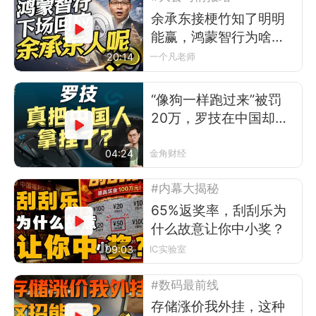
余承东接梗竹知了明明
能赢，鸿蒙智行为啥不
让？
20:14
一个凡老师
“像狗一样跑过来”被罚
20万，罗技在中国却卖
得更好了
04:24
金角财经
#内幕大揭秘
65%返奖率，刮刮乐为
什么故意让你中小奖？
09:03
IC实验室
#数码最前线
存储涨价我外挂，这种