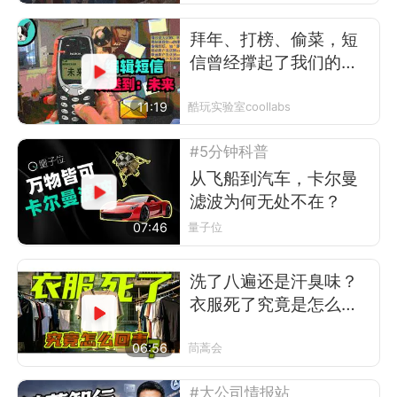
拜年、打榜、偷菜，短
信曾经撑起了我们的前
互联网时代
11:19
酷玩实验室coollabs
#5分钟科普
从飞船到汽车，卡尔曼
滤波为何无处不在？
07:46
量子位
洗了八遍还是汗臭味？
衣服死了究竟是怎么回
事
06:56
茼蒿会
#大公司情报站