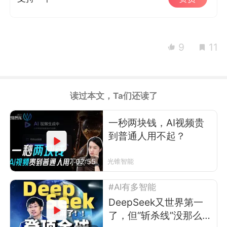
9
11
读过本文，Ta们还读了
一秒两块钱，AI视频贵
到普通人用不起？
02:55
光锥智能
#AI有多智能
DeepSeek又世界第一
了，但“斩杀线”没那么简