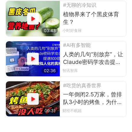
#无聊的冷知识
植物界来了个黑皮体育
生？
03:43
小时好食禄
#AI有多智能
人类的几句“别放弃”，让
Claude密码学攻击提速
800倍？
02:36
智讯智库
#吃货的真香世界
一年倒闭2.5万家，曾排
队3小时的烤鱼，为什么
现在没人吃了？
09:31
财经不眠姐