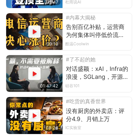
单
11:47
杜雨说AI
#内幕大揭秘
告别百亿补贴，运营商
为何集体叫停低价流量
卡？
09:19
酷温Coolwin
#了不起的她
对话盛颖：xAI，Infra的
浪漫，SGLang，开源，
平权与“甄嬛传”
01:47:42
硅谷101
#吃货的真香世界
没有厨房的外卖店：评
分4.9、月销上万
08:26
IC实验室