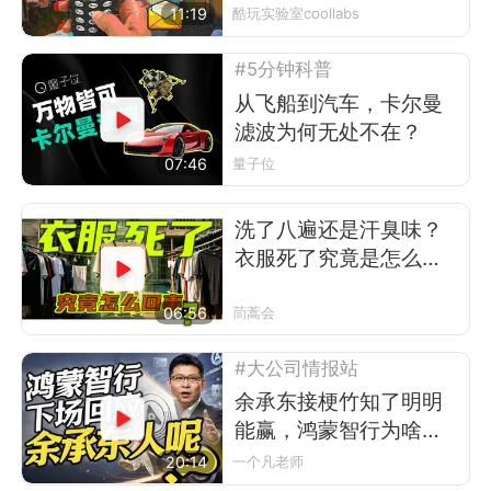
11:19
酷玩实验室coollabs
#5分钟科普
从飞船到汽车，卡尔曼
滤波为何无处不在？
07:46
量子位
洗了八遍还是汗臭味？
衣服死了究竟是怎么回
事
06:56
茼蒿会
#大公司情报站
余承东接梗竹知了明明
能赢，鸿蒙智行为啥不
让？
20:14
一个凡老师