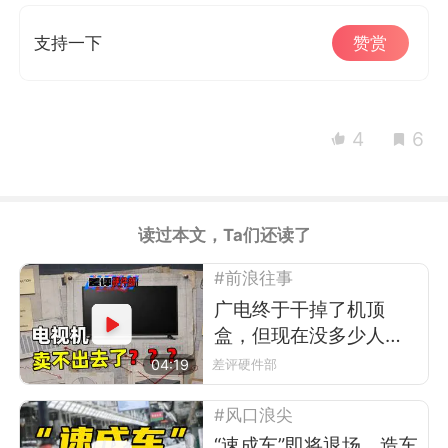
支持一下
赞赏
4
6
读过本文，Ta们还读了
#前浪往事
广电终于干掉了机顶
盒，但现在没多少人看
电视了
04:19
差评硬件部
#风口浪尖
“速成车”即将退场，造车