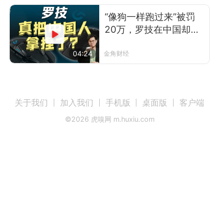
“像狗一样跑过来”被罚
20万，罗技在中国却卖
得更好了
04:24
金角财经
关于我们
加入我们
手机版
桌面版
客户端
©
2026
虎嗅网 m.huxiu.com