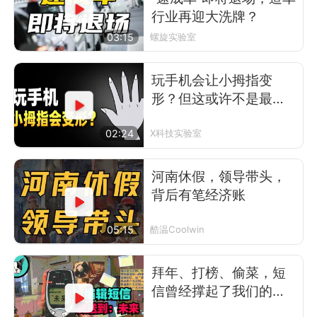
行业再迎大洗牌？
03:15
螺旋实验室
玩手机会让小拇指变
形？但这或许不是最可
怕的事
02:24
X科技实验室
河南休假，领导带头，
背后有笔经济账
05:15
酷温Coolwin
拜年、打榜、偷菜，短
信曾经撑起了我们的前
互联网时代