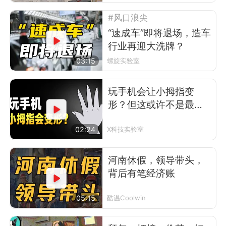
#风口浪尖
“速成车”即将退场，造车
行业再迎大洗牌？
03:15
螺旋实验室
玩手机会让小拇指变
形？但这或许不是最可
怕的事
02:24
X科技实验室
河南休假，领导带头，
背后有笔经济账
05:15
酷温Coolwin