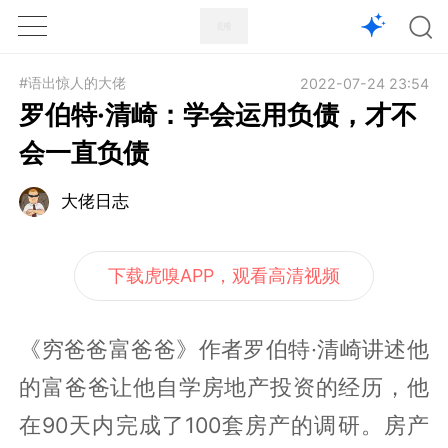
1X
APP
主页
#语出惊人的大佬
2022-07-24 23:54
罗伯特·清崎：学会运用负债，才不
会一直负债
大佬日志
下载虎嗅APP，观看高清视频
《穷爸爸富爸爸》作者罗伯特·清崎讲述他
的富爸爸让他自学房地产投资的经历，他
在90天内完成了100套房产的调研。房产