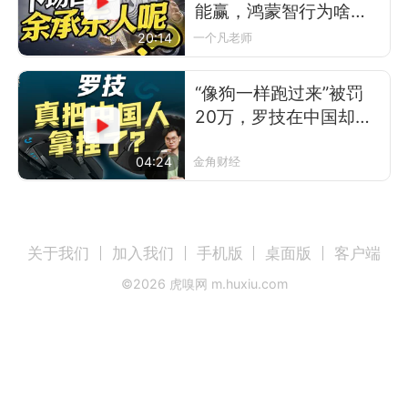
能赢，鸿蒙智行为啥不
让？
20:14
一个凡老师
“像狗一样跑过来”被罚
20万，罗技在中国却卖
得更好了
04:24
金角财经
关于我们
加入我们
手机版
桌面版
客户端
©
2026
虎嗅网 m.huxiu.com