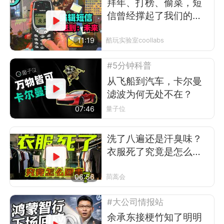
拜年、打榜、偷菜，短
信曾经撑起了我们的前
互联网时代
11:19
酷玩实验室coollabs
#5分钟科普
从飞船到汽车，卡尔曼
滤波为何无处不在？
07:46
量子位
洗了八遍还是汗臭味？
衣服死了究竟是怎么回
事
06:56
茼蒿会
#大公司情报站
余承东接梗竹知了明明