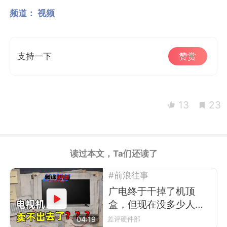
频道：
视频
支持一下
赞赏
13
23
读过本文，Ta们还读了
#前浪往事
广电终于干掉了机顶
盒，但现在没多少人看
电视了
04:19
差评硬件部