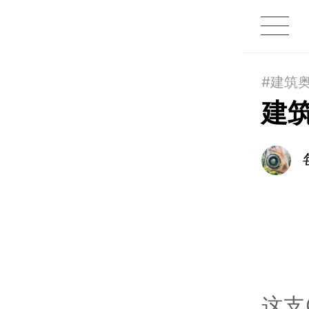
1X
APP
主页
#建筑
建
这支