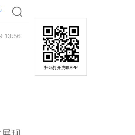
9 13:56
扫码打开虎嗅APP
式展现