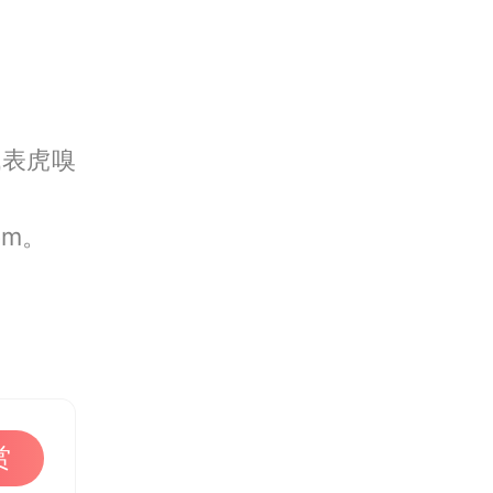
代表虎嗅
om。
赏