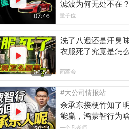
滤波为何无处不在
量子位
07:46
洗了八遍还是汗臭
衣服死了究竟是怎
事
茼蒿会
06:56
#大公司情报站
余承东接梗竹知了
能赢，鸿蒙智行为
让？
一个凡老师
20:14