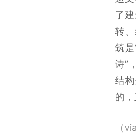
了建
转、
筑是
诗”
结构
的，
（vi