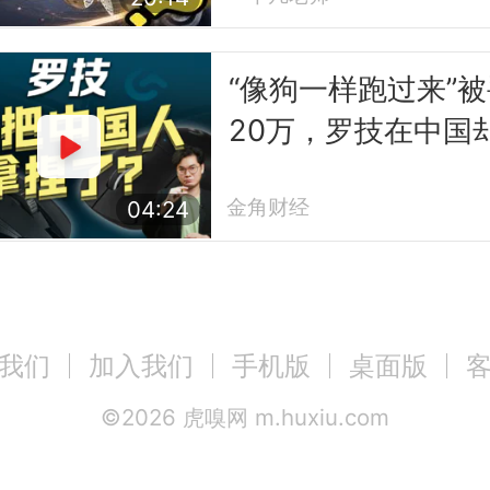
“像狗一样跑过来”被
20万，罗技在中国
得更好了
金角财经
04:24
我们
加入我们
手机版
桌面版
©
2026
虎嗅网 m.huxiu.com