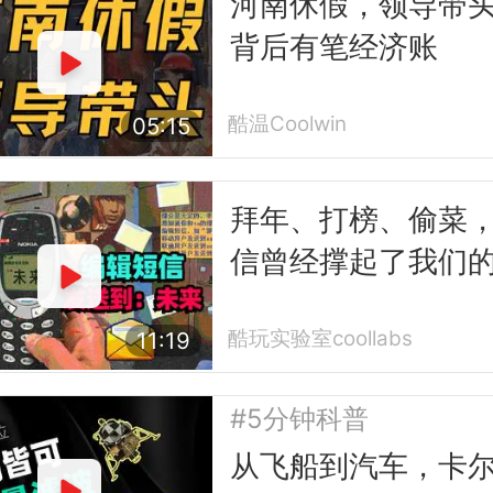
河南休假，领导带
背后有笔经济账
酷温Coolwin
05:15
拜年、打榜、偷菜
信曾经撑起了我们
互联网时代
酷玩实验室coollabs
11:19
#5分钟科普
从飞船到汽车，卡