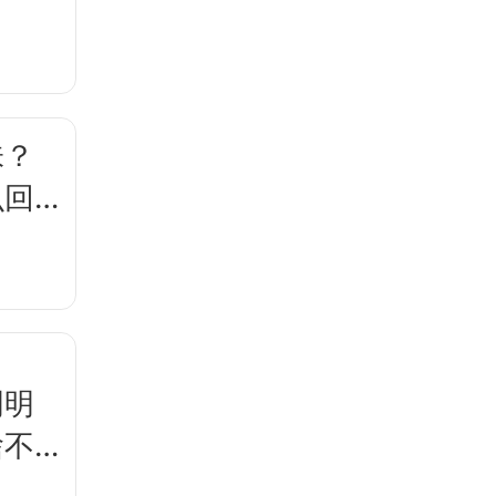
？
味？
么回
明明
啥不