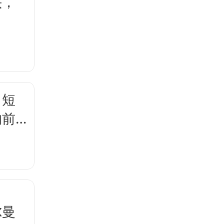
头，
，短
的前
尔曼