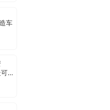
，造车
变
最可