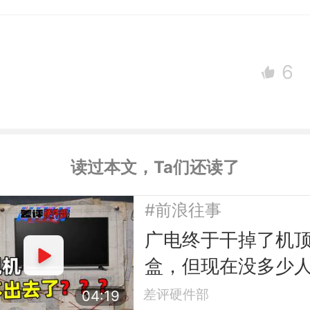
6
读过本文，Ta们还读了
#前浪往事
广电终于干掉了机
盒，但现在没多少
电视了
差评硬件部
04:19