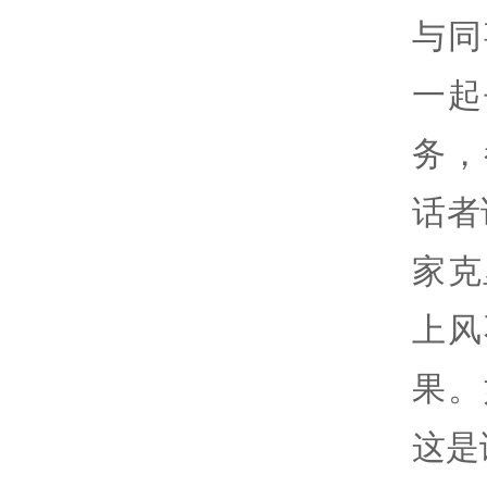
与同
一起
务，
话者
家克
上风
果。
这是