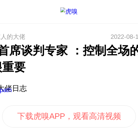
惊人的大佬
2022-08-1
I首席谈判专家 ：控制全场
很重要
大佬日志
下载虎嗅APP，观看高清视频