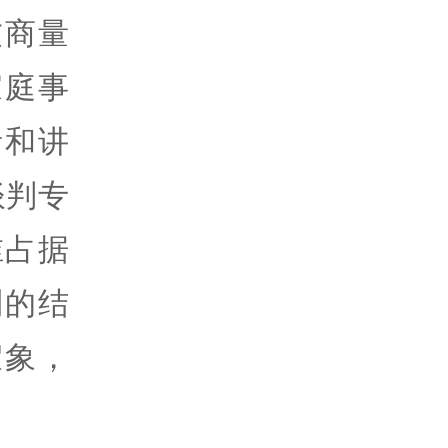
友商量
家庭事
者和讲
谈判专
谁占据
利的结
假象，