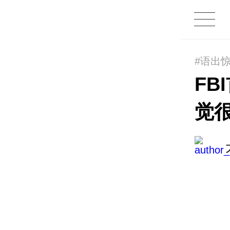
#语出
FB
觉