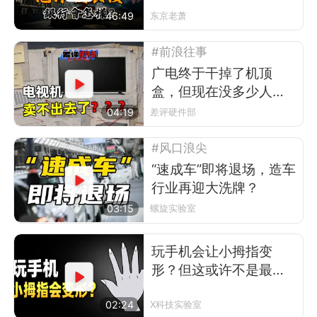
46:49
东京老萧
#前浪往事
广电终于干掉了机顶
盒，但现在没多少人看
电视了
04:19
差评硬件部
#风口浪尖
“速成车”即将退场，造车
行业再迎大洗牌？
03:15
螺旋实验室
玩手机会让小拇指变
形？但这或许不是最可
怕的事
02:24
X科技实验室