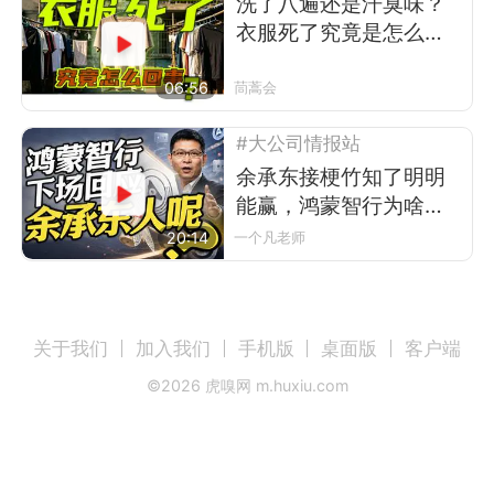
洗了八遍还是汗臭味？
衣服死了究竟是怎么回
事
06:56
茼蒿会
#大公司情报站
余承东接梗竹知了明明
能赢，鸿蒙智行为啥不
让？
20:14
一个凡老师
关于我们
加入我们
手机版
桌面版
客户端
©
2026
虎嗅网 m.huxiu.com