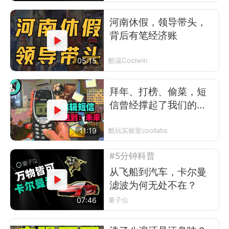
河南休假，领导带头，
背后有笔经济账
05:15
酷温Coolwin
拜年、打榜、偷菜，短
信曾经撑起了我们的前
互联网时代
11:19
酷玩实验室coollabs
#5分钟科普
从飞船到汽车，卡尔曼
滤波为何无处不在？
07:46
量子位