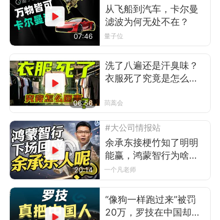
从飞船到汽车，卡尔曼
滤波为何无处不在？
07:46
量子位
洗了八遍还是汗臭味？
衣服死了究竟是怎么回
事
06:56
茼蒿会
#大公司情报站
余承东接梗竹知了明明
能赢，鸿蒙智行为啥不
让？
20:14
一个凡老师
“像狗一样跑过来”被罚
20万，罗技在中国却卖