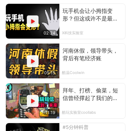
玩手机会让小拇指变
形？但这或许不是最可
怕的事
02:24
X科技实验室
河南休假，领导带头，
背后有笔经济账
05:15
酷温Coolwin
拜年、打榜、偷菜，短
信曾经撑起了我们的前
互联网时代
11:19
酷玩实验室coollabs
#5分钟科普