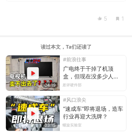
5
1
读过本文，Ta们还读了
#前浪往事
广电终于干掉了机顶
盒，但现在没多少人看
电视了
04:19
差评硬件部
#风口浪尖
“速成车”即将退场，造车
行业再迎大洗牌？
03:15
螺旋实验室