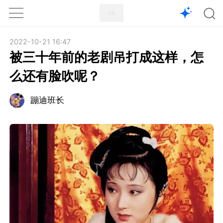
1X
APP
主页
2022-10-21 16:47
被三十年前的老剧吊打成这样，怎
么还有脸吹呢？
蹦迪班长