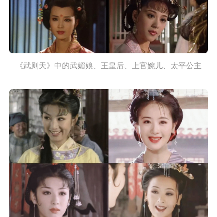
《武则天》中的武媚娘、王皇后、上官婉儿、太平公主