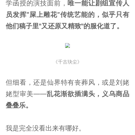
学函授的演技面前，
唯一能让剧组宣传人
员发挥“屎上雕花”传统艺能的，似乎只有
他们稿子里"又还原又精致"的服化道了。
《千古玦尘》‍
但细看，还是仙界特有丧葬风，或是刘姥
姥型审美——
乱花渐欲插满头，义乌商品
叠叠乐。
我是完全没看出来有哪好。