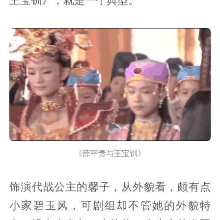
《薛平贵与王宝钏》
饰演代战公主的馨子，从外貌看，颇有点
小家碧玉风，可剧组却不管她的外貌特