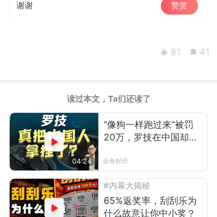
谢谢
赞赏
81
41
读过本文，Ta们还读了
“像狗一样跑过来”被罚
20万，罗技在中国却卖
得更好了
04:24
金角财经
#内幕大揭秘
65%返奖率，刮刮乐为
什么故意让你中小奖？