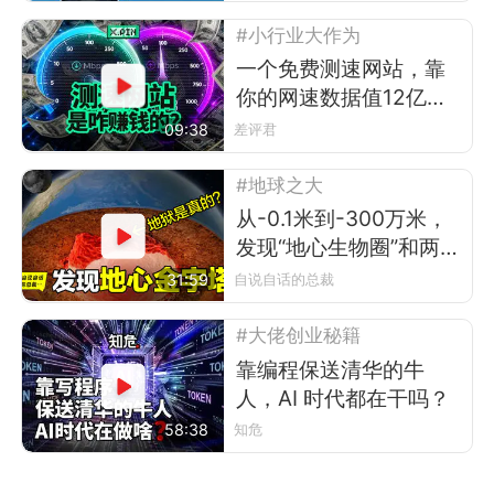
#小行业大作为
一个免费测速网站，靠
你的网速数据值12亿美
元？
09:38
差评君
#地球之大
从-0.1米到-300万米，
发现“地心生物圈”和两
座“地心金字塔”
31:59
自说自话的总裁
#大佬创业秘籍
靠编程保送清华的牛
人，AI 时代都在干吗？
58:38
知危