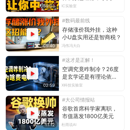
09:03
IC实验室
#数码最前线
存储涨价我外挂，这种
小U盘实用还是智商税？
05:40
冯伟冯大白
#这才是正解！
空调究竟咋制冷？26度
是玄学还是有理论依
据？
02:59
X科技实验室
#大公司情报站
谷歌首席科学家离职，
市值蒸发1800亿美元
11:12
杜雨说AI