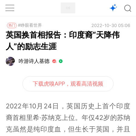
1X
APP
主页
#睁眼看世界
2022-10-30 05:06
热门
英国换首相报告：印度裔“天降伟
人”的励志生涯
吟游诗人基德
下载虎嗅APP，观看高清视频
2022年10月24日，英国历史上首个印度
裔首相里希·苏纳克上位。年仅42岁的苏纳
克虽然是纯印度血，但生长于英国，并且