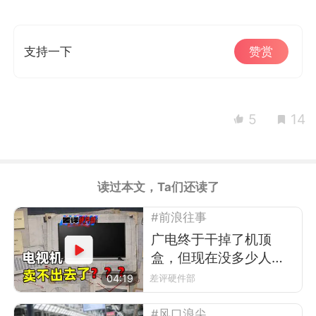
支持一下
赞赏
5
14
读过本文，Ta们还读了
#前浪往事
广电终于干掉了机顶
盒，但现在没多少人看
电视了
04:19
差评硬件部
#风口浪尖