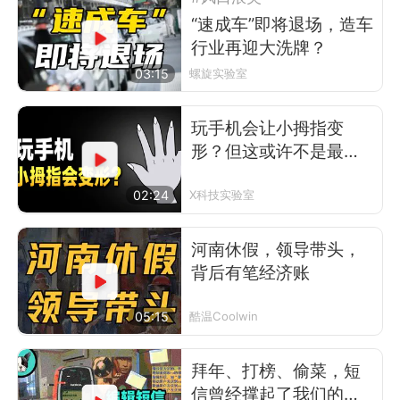
“速成车”即将退场，造车
行业再迎大洗牌？
03:15
螺旋实验室
玩手机会让小拇指变
形？但这或许不是最可
怕的事
02:24
X科技实验室
河南休假，领导带头，
背后有笔经济账
05:15
酷温Coolwin
拜年、打榜、偷菜，短
信曾经撑起了我们的前