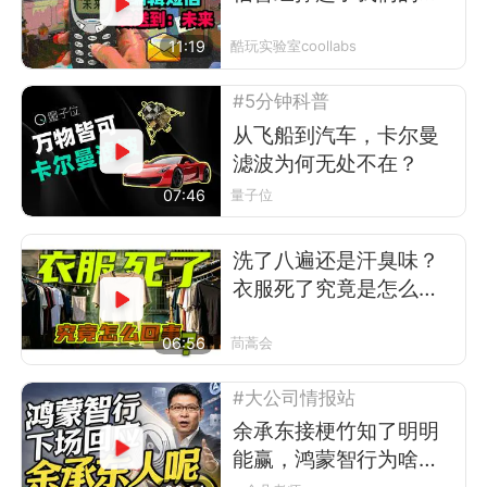
互联网时代
11:19
酷玩实验室coollabs
#5分钟科普
从飞船到汽车，卡尔曼
滤波为何无处不在？
07:46
量子位
洗了八遍还是汗臭味？
衣服死了究竟是怎么回
事
06:56
茼蒿会
#大公司情报站
余承东接梗竹知了明明
能赢，鸿蒙智行为啥不