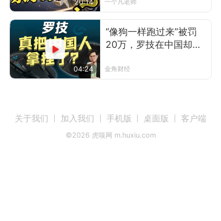
让？
20:14
一个凡老师
“像狗一样跑过来”被罚
20万，罗技在中国却卖
得更好了
04:24
金角财经
关于我们
加入我们
手机版
桌面版
客户端
©
2026
虎嗅网 m.huxiu.com