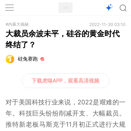
1X
APP
主页
#内幕大揭秘
2022-11-30 03:10
大裁员余波未平，硅谷的黄金时代
终结了？
硅兔赛跑
下载虎嗅APP，观看高清视频
对于美国科技行业来说，2022是艰难的一
年。科技巨头纷纷削减开支、大幅裁员。
推特新老板马斯克于11月初正式进行大规