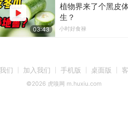
植物界来了个黑皮
生？
小时好食禄
03:43
我们
加入我们
手机版
桌面版
©
2026
虎嗅网 m.huxiu.com