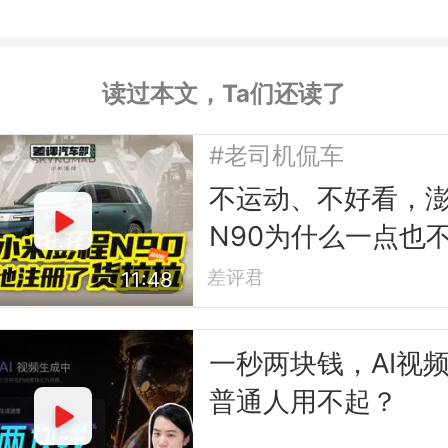
读过本文，Ta们还读了
#老司机侃车
不运动、不好看，
N90为什么一点也
小米？
差评君
11:48
一秒两块钱，AI视
普通人用不起？