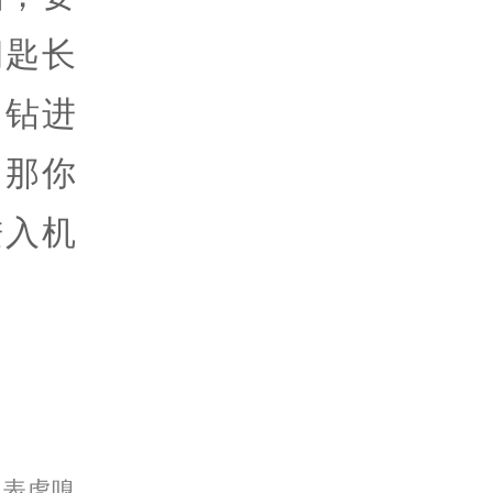
钥匙长
，钻进
。那你
进入机
代表虎嗅