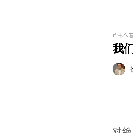
1X
APP
主页
#睡不
我
对绝