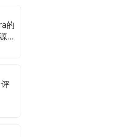
ra的
开源，
：评