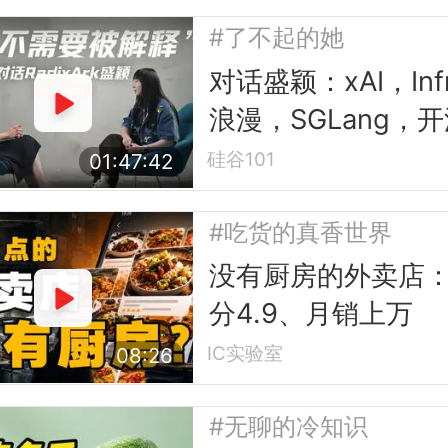
#了不起的她
对话盛颖：xAI，Inf
浪漫，SGLang，
平权与“甄嬛传”
硅谷101
01:47:42
#吃货的真香世界
没有厨房的外卖店
分4.9、月销上万
IC实验室
08:26
#无聊的冷知识