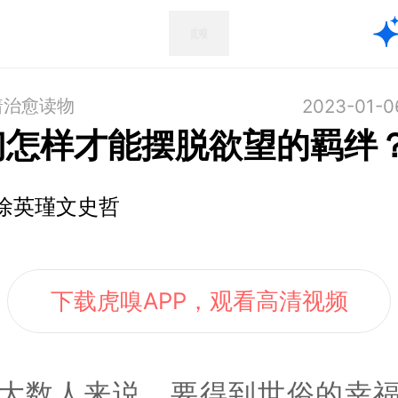
着治愈读物
2023-01-0
们怎样才能摆脱欲望的羁绊
徐英瑾文史哲
下载虎嗅APP，观看高清视频
大数人来说，要得到世俗的幸