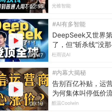
光锥智能
02:55
#AI有多智能
DeepSeek又世界
了，但“斩杀线”没
单
杜雨说AI
11:47
#内幕大揭秘
告别百亿补贴，运
为何集体叫停低价
卡？
酷温Coolwin
09:19