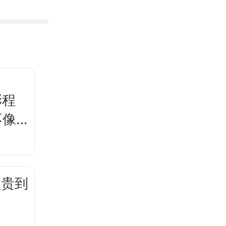
澎程
不像
频贵到