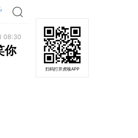
8 08:30
笑你
扫码打开虎嗅APP