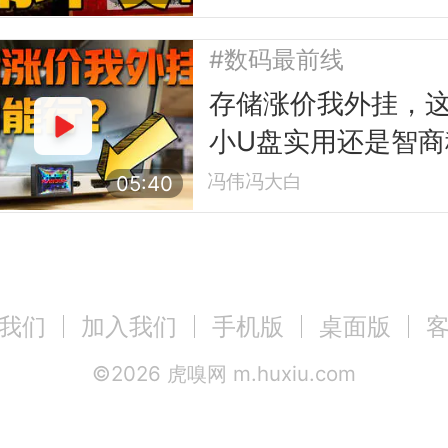
#数码最前线
存储涨价我外挂，
小U盘实用还是智商
冯伟冯大白
05:40
我们
加入我们
手机版
桌面版
©
2026
虎嗅网 m.huxiu.com