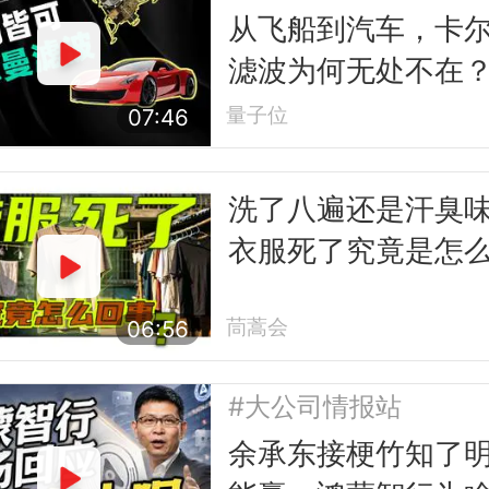
从飞船到汽车，卡
滤波为何无处不在
量子位
07:46
洗了八遍还是汗臭
衣服死了究竟是怎
事
茼蒿会
06:56
#大公司情报站
余承东接梗竹知了