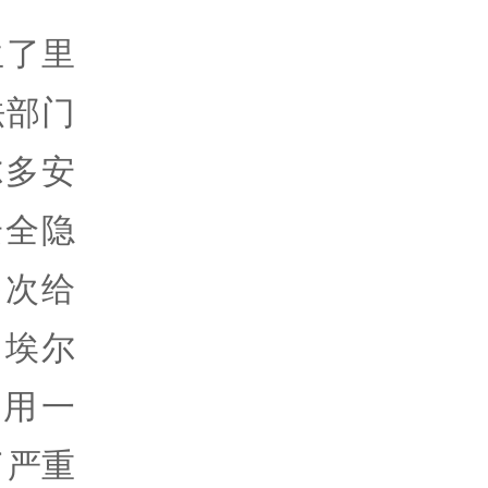
生了里
法部门
尔多安
安全隐
多次给
。埃尔
用一
了严重