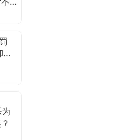
啥不
罚
却卖
乐为
奖？