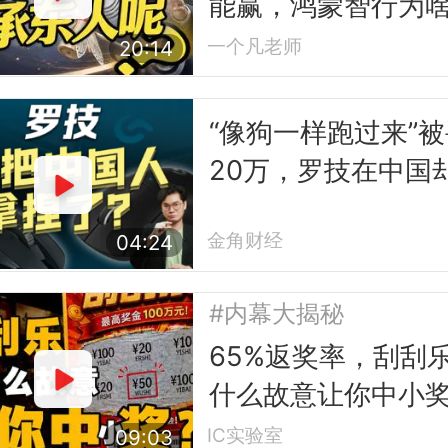
能赢，鸿蒙智行为
让？
一个凡老师
20:14
“像狗一样跑过来”被
20万，罗技在中国
得更好了
金角财经
04:24
#内幕大揭秘
65%返奖率，刮刮
什么故意让你中小
IC实验室
09:03