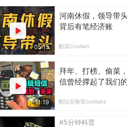
河南休假，领导带
背后有笔经济账
酷温Coolwin
05:15
拜年、打榜、偷菜
信曾经撑起了我们
互联网时代
酷玩实验室coollabs
11:19
#5分钟科普