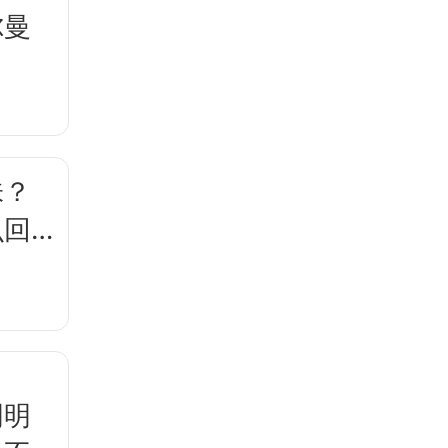
尔曼
？
味？
么回
明明