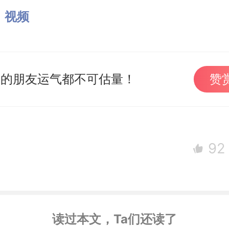
：
视频
赏的朋友运气都不可估量！
赞
92
读过本文，Ta们还读了