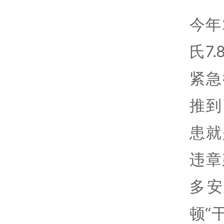
今年
氏7
紧急
推到
患就
违章
多
顿“