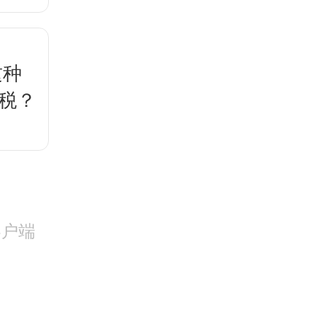
这种
税？
客户端