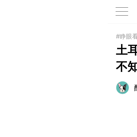
1X
APP
主页
#睁眼
土
不知