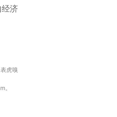
的经济
代表虎嗅
om。