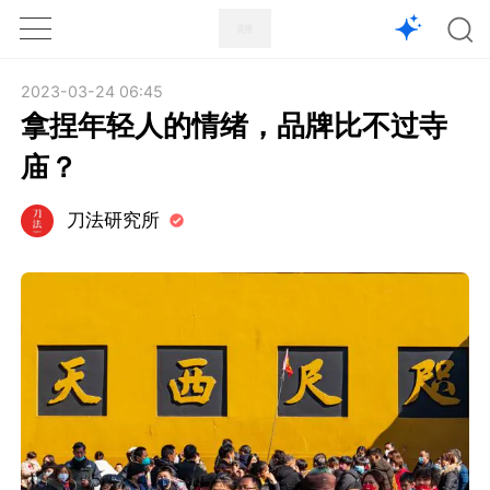
1X
APP
主页
2023-03-24 06:45
拿捏年轻人的情绪，品牌比不过寺
庙？
刀法研究所