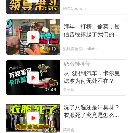
05:15
酷温Coolwin
拜年、打榜、偷菜，短
信曾经撑起了我们的前
互联网时代
11:19
酷玩实验室coollabs
#5分钟科普
从飞船到汽车，卡尔曼
滤波为何无处不在？
07:46
量子位
洗了八遍还是汗臭味？
衣服死了究竟是怎么回
事
06:56
茼蒿会