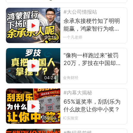
#大公司情报站
余承东接梗竹知了明明
能赢，鸿蒙智行为啥不
让？
20:14
一个凡老师
“像狗一样跑过来”被罚
20万，罗技在中国却卖
得更好了
04:24
金角财经
#内幕大揭秘
65%返奖率，刮刮乐为
什么故意让你中小奖？
09:03
IC实验室