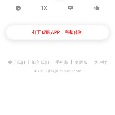
1X
打开虎嗅APP，完整体验
关于我们
加入我们
手机版
桌面版
客户端
©
2026
虎嗅网 m.huxiu.com