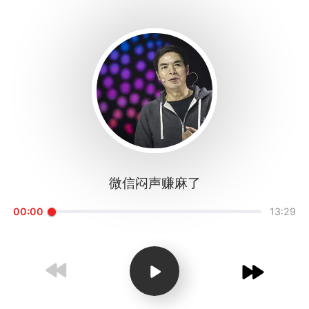
1X
APP
主页
微信闷声赚麻了
00:00
13:29