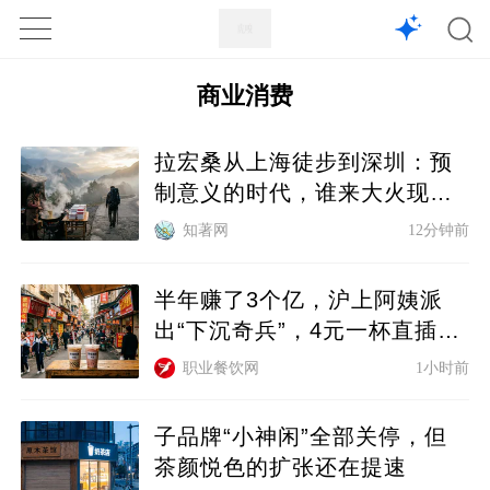
1X
APP
主页
商业消费
拉宏桑从上海徒步到深圳：预
制意义的时代，谁来大火现
炒？
知著网
12分钟前
半年赚了3个亿，沪上阿姨派
出“下沉奇兵”，4元一杯直插蜜
雪冰城腹地
职业餐饮网
1小时前
子品牌“小神闲”全部关停，但
茶颜悦色的扩张还在提速