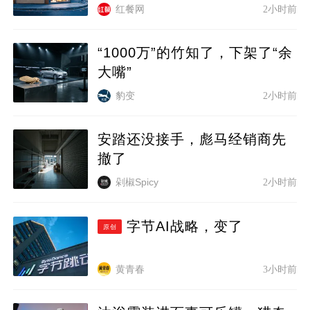
红餐网
2小时前
“1000万”的竹知了，下架了“余
大嘴”
豹变
2小时前
安踏还没接手，彪马经销商先
撤了
剁椒Spicy
2小时前
字节AI战略，变了
原创
黄青春
3小时前