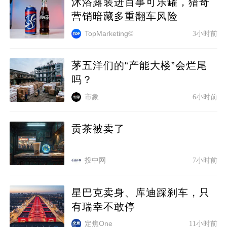
沐浴露装进百事可乐罐，猎奇
营销暗藏多重翻车风险
3小时前
TopMarketing©
茅五洋们的“产能大楼”会烂尾
吗？
市象
6小时前
贡茶被卖了
投中网
7小时前
星巴克卖身、库迪踩刹车，只
有瑞幸不敢停
定焦One
11小时前