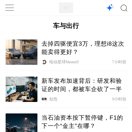
1X
APP
主页
车与出行
去掉四驱便宜3万，理想i8这次
能卖得更好？
电动星球News©
7小时前
新车发布加速背后：研发和验
证的时间，都被车企砍了一半
知危
9小时前
当石油资本按下暂停键，F1的
下一个“金主”在哪？