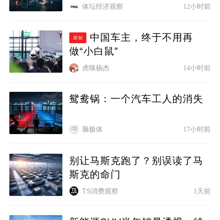
体坛经济观察
12小时前
中国车主，终于不用再
原创
做“小白鼠”
虎嗅杨杰
14小时前
鸳鸯锅：一个汽车工人的消失
脑极体
17小时前
别让马斯克跑了？别误读了马
斯克的命门
TS消费观察
1天前