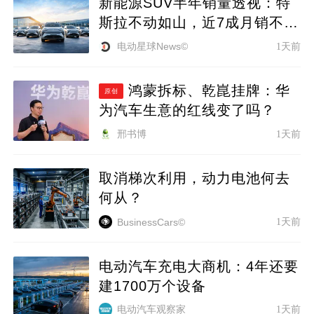
新能源SUV半年销量透视：特
斯拉不动如山，近7成月销不足
1700台
电动星球News©
1天前
鸿蒙拆标、乾崑挂牌：华
原创
为汽车生意的红线变了吗？
邢书博
1天前
取消梯次利用，动力电池何去
何从？
1天前
BusinessCars©
电动汽车充电大商机：4年还要
建1700万个设备
电动汽车观察家
1天前