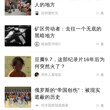
人的地方
深圳微时光
24
矿区劳动者：去往一个无底的
黑暗地方
孤独图书馆©
19
豆瓣9.7，这部纪录片16年后为
何突然火了？
局外人看电影
28
俄罗斯的“帝国创伤”：被现实
遮蔽的历史
经济观察报观察家
29