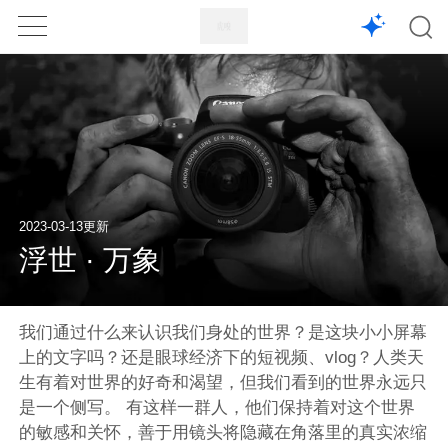
1X
APP
主页
2023-03-13更新
浮世 · 万象
我们通过什么来认识我们身处的世界？是这块小小屏幕
上的文字吗？还是眼球经济下的短视频、vlog？人类天
生有着对世界的好奇和渴望，但我们看到的世界永远只
是一个侧写。 有这样一群人，他们保持着对这个世界
的敏感和关怀，善于用镜头将隐藏在角落里的真实浓缩