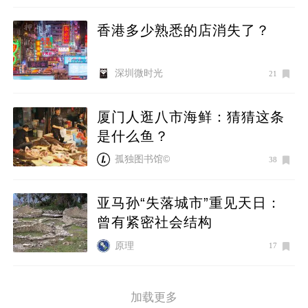
香港多少熟悉的店消失了？
深圳微时光
21
厦门人逛八市海鲜：猜猜这条
是什么鱼？
孤独图书馆©
38
亚马孙“失落城市”重见天日：
曾有紧密社会结构
原理
17
加载更多