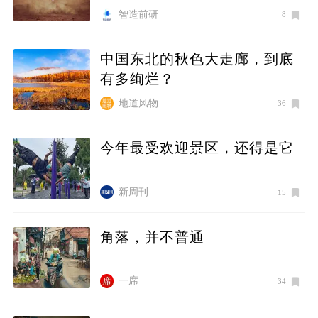
智造前研
8
中国东北的秋色大走廊，到底
有多绚烂？
地道风物
36
今年最受欢迎景区，还得是它
新周刊
15
角落，并不普通
一席
34