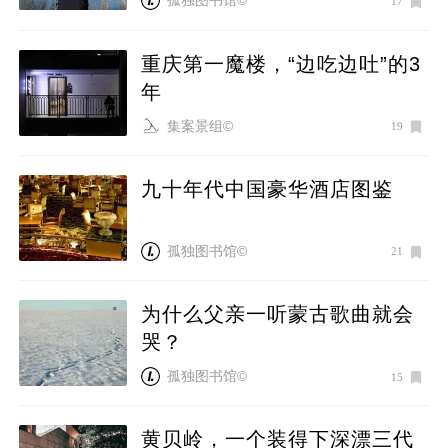
孤独图书馆©
17
重庆第一魔楼，“边吃边吐”的3
年
集案景组©
19
九十年代中国豪华酒店图鉴
孤独图书馆©
21
为什么父亲一听蒙古歌曲就会
哭？
孤独图书馆©
15
黄贝岭，一个装得下深漂三代