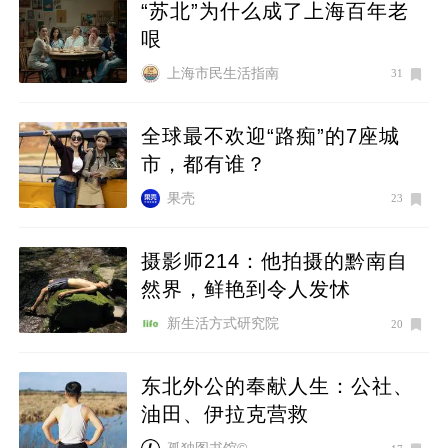
“苏北”为什么成了上海百年老
哏
上海市民生活指南
31
全球最不欢迎“路痴”的7座城
市，都有谁？
果壳
23
摄影师214：他拍摄的黔南自
然界，鲜艳到令人发怵
新生活方式研究院
20
东北外公的奉献人生：公社、
油田、伊拉克营救