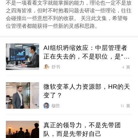
不是一项看看文字就能掌握的能力，理论也一定不是放
之四海皆准，但时不时抱着问题去研读一些理论，往往
会碰撞出一些意想不到的收获。 关注此文集，希望每
位管理者都能获得一些新的灵感和思路。
AI组织坍缩效应：中层管理者
正在失去的，不是职位，是“信
息税”
舒书
4
微软变革人力资源部，HR的天
变了？
穆胜
11
真正的领导力，不是先带团
队，而是先带好自己