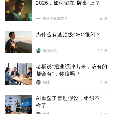
2026，如何留在“牌桌”上？
盖雅人效研究院
28
为什么有些顶级CEO很闲？
张琨随笔
117
老板说“把业绩冲出来，该有的
都会有”，你信吗？
穆胜
13
AI重塑了管理假设，组织不一
样了