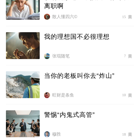
离职啊
散人懂四六©
15
我的理想国不必很理想
张琨随笔
7
当你的老板叫你去“炸山”
旺财是条鱼
10
警惕“内鬼式高管”
穆胜
18