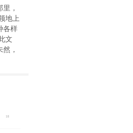
那里，
领地上
种各样
此文
未然，
18