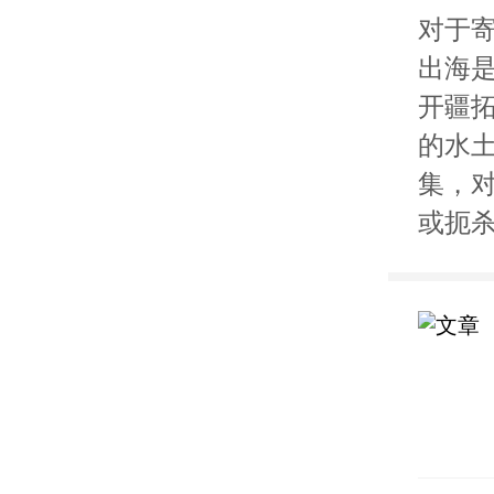
对于
出海
开疆
的水
集，
或扼