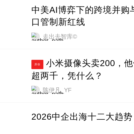
中美AI博弈下的跨境并购
口管制新红线
走出去智库©
小米摄像头卖200，他们卖
原创
超两千，凭什么？
陈伊凡_YF
2026中企出海十二大趋势