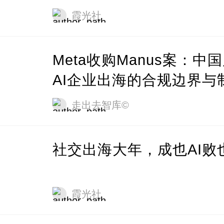
霞光社
Meta收购Manus案：中
AI企业出海的合规边界与
启示
走出去智库©
社交出海大年，成也AI败也
霞光社