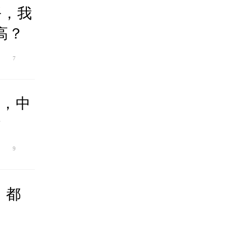
平，我
高？
7
”，中
？
9