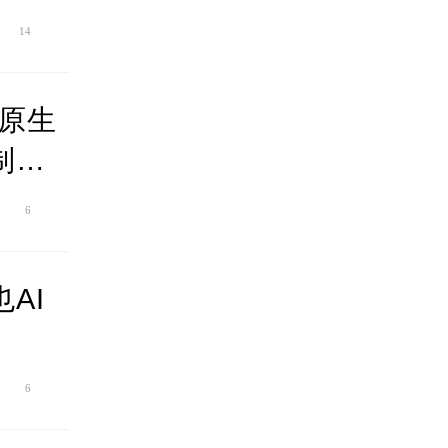
14
国原生
制度
6
AI
6