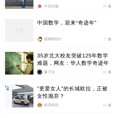
中信出版
14
中国数学，迎来“奇迹年”
观网财经©
7
35岁北大校友突破125年数学
难题，网友：华人数学奇迹年
量子位
19
“更爱女人”的长城欧拉，正被
女性抛弃？
新浪科技
14