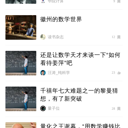
华院计算
9
徽州的数学世界
读书杂志
12
还是让数学天才来谈一下“如何
看待姜萍”吧
汪涛_纯科学
23
千禧年七大难题之一的黎曼猜
想，有了新突破
量子位
28
量化之王谢幕，“用数学赚钱比