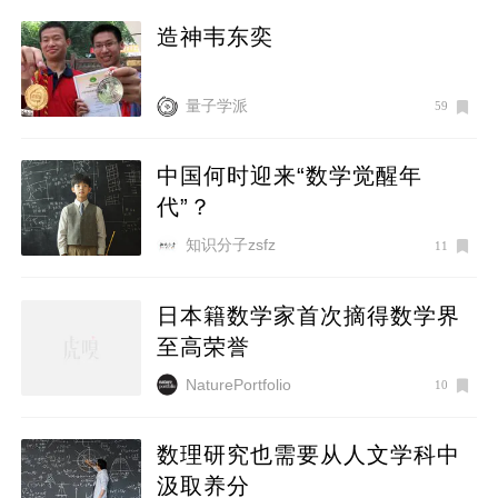
造神韦东奕
量子学派
59
中国何时迎来“数学觉醒年
代”？
知识分子zsfz
11
日本籍数学家首次摘得数学界
至高荣誉
NaturePortfolio
10
数理研究也需要从人文学科中
汲取养分