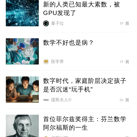
新的人类已知最大素数，被
GPU发现了
量子位
19
数学不好也是病？
医学界
14
数字时代，家庭阶层决定孩子
是否沉迷“玩手机”
缪斯夫人©
50
首位菲尔兹奖得主：芬兰数学
阿尔福斯的一生