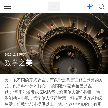
1X
APP
主页
2025-12-14更新
数学之美
美，以不同的形式存在，而数学之美是理解自然美的方
式，也是科学美的核心。 德国数学家克莱因曾说
过：“音乐能激发或抚慰情怀，绘画使人赏心悦目，诗
歌能动人心弦，哲学使人获得智慧，科技可以改善物质
生活，但数学却能提供以上一切。” 这些奇妙的、有规