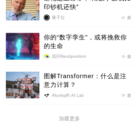
印钞机还快”
量子位
45
你的“数字孪生”，或将挽救你
的生命
追问Nextquestion
18
图解Transformer：什么是注
意力计算？
Afunby的 AI Lab
39
加载更多