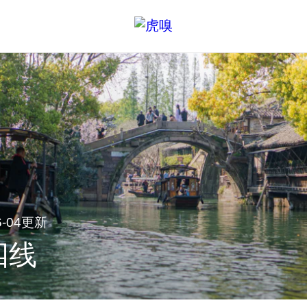
06-04更新
四线