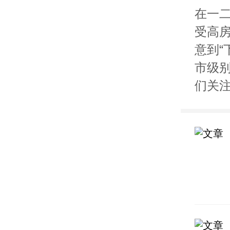
在一
受高
意到“
市级
们关注