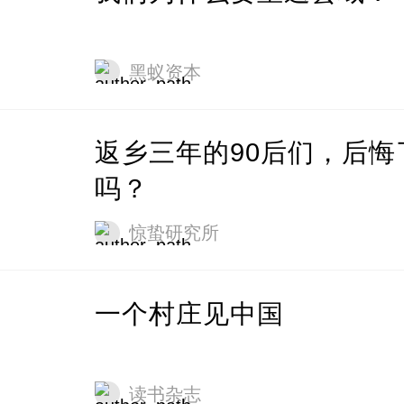
黑蚁资本
返乡三年的90后们，后悔
吗？
惊蛰研究所
一个村庄见中国
读书杂志