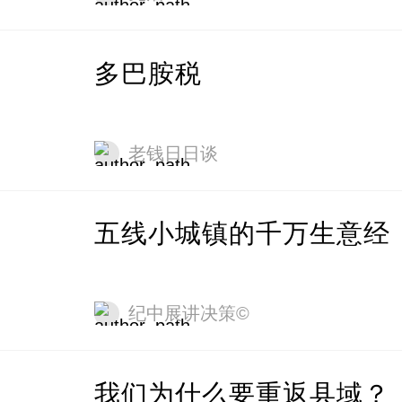
多巴胺税
老钱日日谈
五线小城镇的千万生意经
纪中展讲决策©
我们为什么要重返县域？