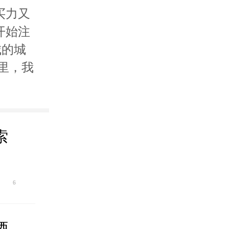
买力又
开始注
城的城
里，我
索
6
酒