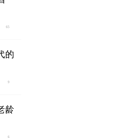
65
代的
9
老龄
6