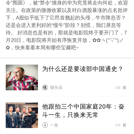
令”围困》，被“禁令”缠身的华为究竟将走向何处，欢迎
关注。在政策的微微收紧以及对白酒股暴涨的点名批评
下，A股似乎低下了它昂首翘起的头颅，牛市降息否？
还是会进入更利好的“慢牛”阶段？别慌，我们屏息等
待。 好消息也是有的，那就是电影院终于要开门了，7
月20日，电影院将开始有序恢复开放，✿✿ヽ(°▽°)ノ
✿，快来看看本周有哪些宝藏吧~
为什么还是要读部中国通史？
馒头说
256
他跟拍三个中国家庭20年：奋
斗一生，只换来无常
一条
124