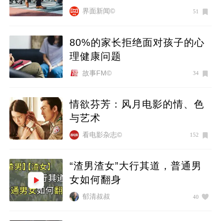
界面新闻©
51
80%的家长拒绝面对孩子的心
理健康问题
故事FM©
34
情欲芬芳：风月电影的情、色
与艺术
看电影杂志©
152
“渣男渣女”大行其道，普通男
女如何翻身
郁清叔叔
40