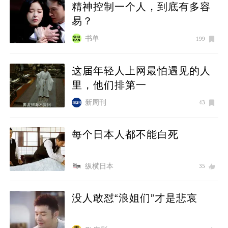
精神控制一个人，到底有多容
易？
书单
199
这届年轻人上网最怕遇见的人
里，他们排第一
新周刊
43
每个日本人都不能白死
纵横日本
35
没人敢怼“浪姐们”才是悲哀