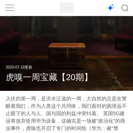
1X
APP
主页
2020-07-18更新
虎嗅一周宝藏【20期】
入伏的第一周，是洪水泛滥的一周，大自然的总是在警
醒着我们，作为人类这个共同体，我们面对的困境远不
止眼下的人与人、国与国的利益冲突纠葛。 英国5G建
设将放弃使用华为设备，这确实是一场被“政治化”的商
业事件，虎嗅也开启了专门的时间线《华为：被“禁