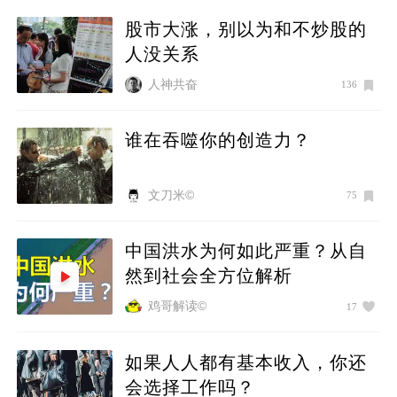
股市大涨，别以为和不炒股的
人没关系
人神共奋
136
谁在吞噬你的创造力？
文刀米©
75
中国洪水为何如此严重？从自
然到社会全方位解析
鸡哥解读©
17
如果人人都有基本收入，你还
会选择工作吗？